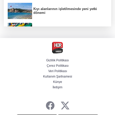
Kıyı alanlarının işletilmesinde yeni yetki
dönemi
Benzine ikinci zam yolda, pompa fiyatı
yeniden değişecek
Kamuda yapay zeka 2 milyar liralık riski
belirledi
Gizlilik Politikası
Çerez Politikası
BAE, İran'ın Hürmüz Boğazı'nda bir gemisini
Veri Politikası
füzeyle hedef aldığını duyurdu
Kullanım Şartnamesi
Künye
İletişim
Başsavcılıktan Muzaffer Şirin hakkında
gözaltı talimatı