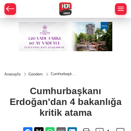
Cumhurbaşkanı
Anasayfa
Gündem
Erdoğan'dan 4
bakanlığa kritik
atama
Cumhurbaşkanı
Erdoğan'dan 4 bakanlığa
kritik atama