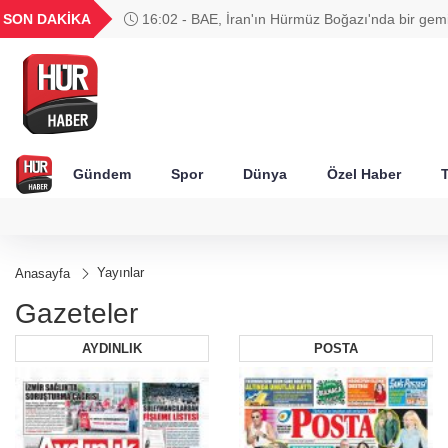
GEL
TND
BGN
VND
SON DAKİKA
16:02 - BAE, İran'ın Hürmüz Boğazı'nda bir gemi
49
18,2677
16,3788
27,9743
0,0018
hedef aldığını duyurdu
Gündem
Spor
Dünya
Özel Haber
T
Yayınlar
Anasayfa
Gazeteler
AYDINLIK
POSTA