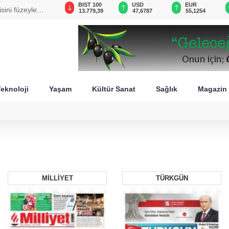
GAU/TRY
BIST 100
USD
EUR
sini füzeyle
6.660,55
13.779,39
47,6787
55,1254
eknoloji
Yaşam
Kültür Sanat
Sağlık
Magazin
MİLLİYET
TÜRKGÜN