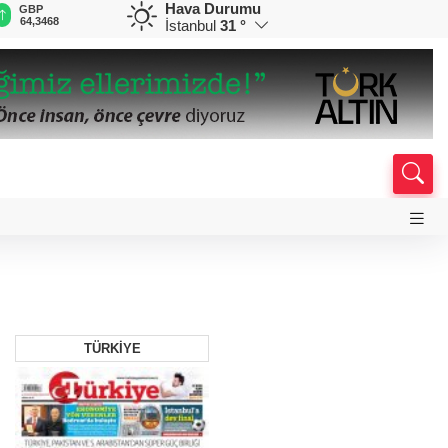
Hava Durumu
GBP
CHF
CAD
RUB
A
64,3468
59,0083
34,1883
0,5822
1
İstanbul
31 °
TÜRKİYE