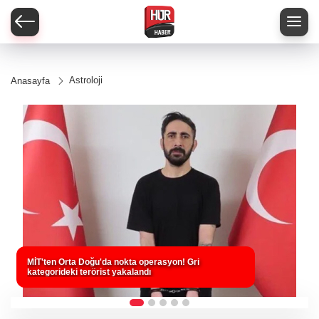
Astroloji
Anasayfa
MİT'ten Orta Doğu'da nokta operasyon! Gri
kategorideki terörist yakalandı