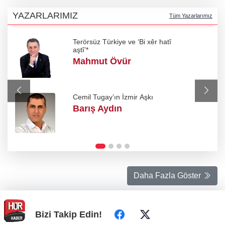
YAZARLARIMIZ
Tüm Yazarlarımız
Terörsüz Türkiye ve ‘Bi xêr hatî
aştî’*
Mahmut Övür
Cemil Tugay’ın İzmir Aşkı
Barış Aydın
Daha Fazla Göster
Bizi Takip Edin!