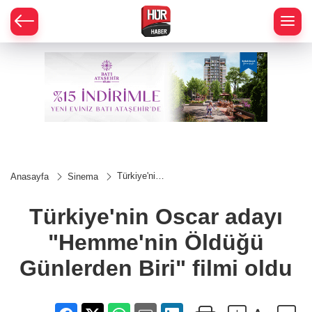
Türkiye'nin
Anasayfa
Sinema
Oscar
adayı
"Hemme'nin
Türkiye'nin Oscar adayı
Öldüğü
Günlerden
"Hemme'nin Öldüğü
Biri" filmi
oldu
Günlerden Biri" filmi oldu