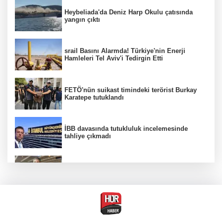
Heybeliada'da Deniz Harp Okulu çatısında
yangın çıktı
srail Basını Alarmda! Türkiye'nin Enerji
Hamleleri Tel Aviv'i Tedirgin Etti
FETÖ'nün suikast timindeki terörist Burkay
Karatepe tutuklandı
İBB davasında tutukluluk incelemesinde
tahliye çıkmadı
Dünya devinde üst düzey görev değişimi!
Türk isim başkan yardımcısı oldu
MGK toplanıyor: Ana gündem Terörsüz
Türkiye