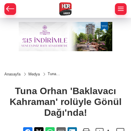
Tuna
Anasayfa
Medya
Orhan
'Baklavacı
Kahraman'
Tuna Orhan 'Baklavacı
rolüyle
Gönül
Kahraman' rolüyle Gönül
Dağı'nda!
Dağı'nda!