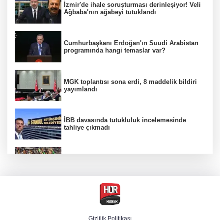
İzmir'de ihale soruşturması derinleşiyor! Veli
Ağbaba'nın ağabeyi tutuklandı
Cumhurbaşkanı Erdoğan'ın Suudi Arabistan
programında hangi temaslar var?
MGK toplantısı sona erdi, 8 maddelik bildiri
yayımlandı
İBB davasında tutukluluk incelemesinde
tahliye çıkmadı
Beşiktaş 10 kişiyle Hradec Kralove'yi
deplasmanda yendi
Venezuela'da iktidar partisi ile muhalefet
mutabık kaldı
Gizlilik Politikası