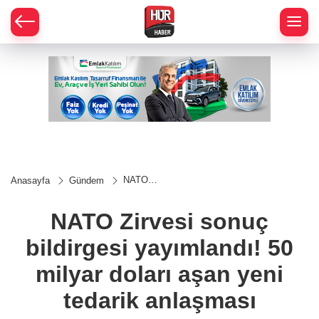
NATO
Anasayfa
Gündem
Zirvesi
sonuç
bildirgesi
NATO Zirvesi sonuç
yayımlandı!
50 milyar
bildirgesi yayımlandı! 50
doları aşan
yeni tedarik
anlaşması
milyar doları aşan yeni
tedarik anlaşması