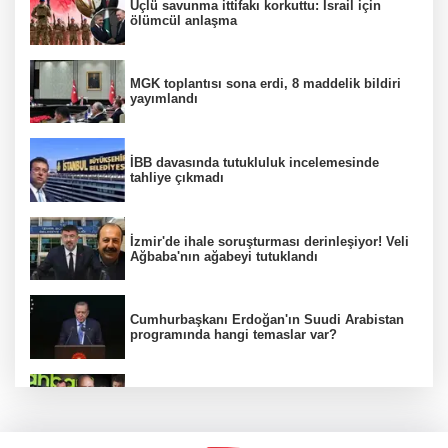
Üçlü savunma ittifakı korkuttu: İsrail için
ölümcül anlaşma
MGK toplantısı sona erdi, 8 maddelik bildiri
yayımlandı
İBB davasında tutukluluk incelemesinde
tahliye çıkmadı
İzmir'de ihale soruşturması derinleşiyor! Veli
Ağbaba'nın ağabeyi tutuklandı
Cumhurbaşkanı Erdoğan'ın Suudi Arabistan
programında hangi temaslar var?
Ünlülerden AHBAP'a 14 milyon TL'yi aşan
bağış! MASAK tek tek inceledi