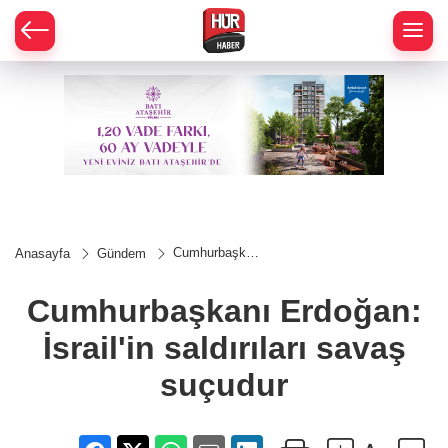
Cumhurbaşkanı
Anasayfa
Gündem
Erdoğan:
İsrail'in
saldırıları
Cumhurbaşkanı Erdoğan:
savaş suçudur
İsrail'in saldırıları savaş
suçudur