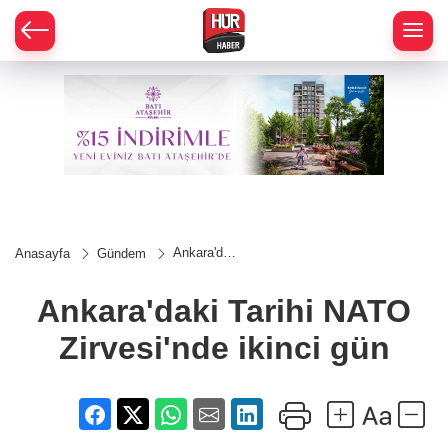
Ankara'daki
Anasayfa
Gündem
Tarihi
NATO
Zirvesi'nde
Ankara'daki Tarihi NATO
ikinci gün
Zirvesi'nde ikinci gün