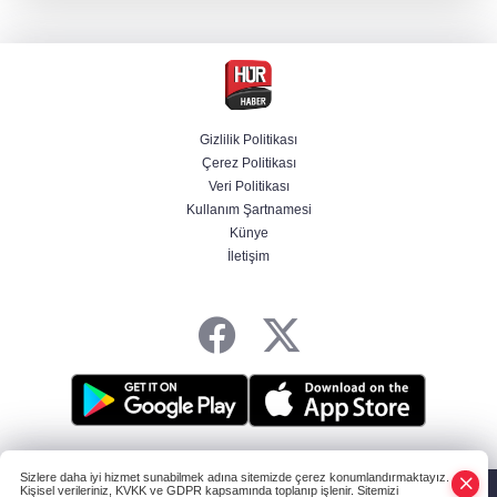
Selçuk Bayraktar, Şırnak'ta TEKNOFEST Dron
Şampiyonası'na katıldı
Bakan Göktaş: Ülkemize, milletimize, şehit
ailelerimize ve kahraman gazilerimize hayırlı
olsun
Gizlilik Politikası
Çerez Politikası
Veri Politikası
Terörsüz Türkiye yasa teklifi Meclis'te
Kullanım Şartnamesi
Künye
İletişim
Bakan Gürlek, Muhsin Yazıcıoğlu'nun ailesini
kabul edecek
HABER YAZILIMI
ve TURKTICARET.NET projesidir Copyright© 2006-2026
Sizlere daha iyi hizmet sunabilmek adına sitemizde çerez konumlandırmaktayız.
Tüm hakları saklıdır.
Kişisel verileriniz, KVKK ve GDPR kapsamında toplanıp işlenir. Sitemizi