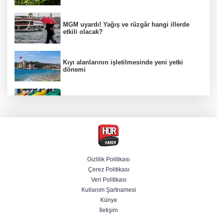
MGM uyardı! Yağış ve rüzgâr hangi illerde
etkili olacak?
Kıyı alanlarının işletilmesinde yeni yetki
dönemi
Benzine ikinci zam yolda, pompa fiyatı
yeniden değişecek
Kamuda yapay zeka 2 milyar liralık riski
belirledi
Gizlilik Politikası
Çerez Politikası
BAE, İran'ın Hürmüz Boğazı'nda bir gemisini
Veri Politikası
füzeyle hedef aldığını duyurdu
Kullanım Şartnamesi
Künye
İletişim
Başsavcılıktan Muzaffer Şirin hakkında