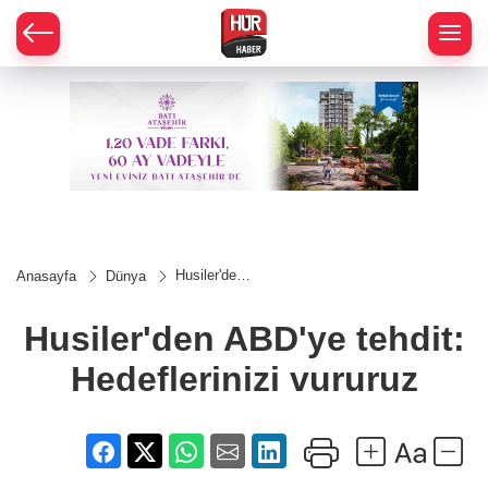
Husiler'den
Anasayfa
Dünya
ABD'ye
tehdit:
Hedeflerinizi
Husiler'den ABD'ye tehdit:
vururuz
Hedeflerinizi vururuz