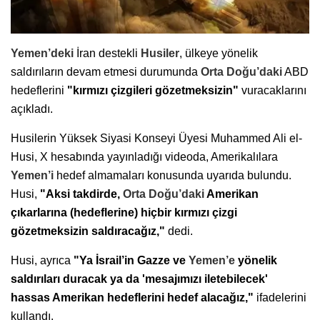
Yemen’deki
İran destekli
Husiler
, ülkeye yönelik
saldırıların devam etmesi durumunda
Orta Doğu’daki
ABD
hedeflerini
"kırmızı çizgileri gözetmeksizin"
vuracaklarını
açıkladı.
Husilerin Yüksek Siyasi Konseyi Üyesi Muhammed Ali el-
Husi, X hesabında yayınladığı videoda, Amerikalılara
Yemen’i
hedef almamaları konusunda uyarıda bulundu.
Husi,
"Aksi takdirde,
Orta Doğu’daki
Amerikan
çıkarlarına (hedeflerine) hiçbir kırmızı çizgi
gözetmeksizin saldıracağız,"
dedi.
Husi, ayrıca
"Ya İsrail’in Gazze ve
Yemen’e
yönelik
saldırıları duracak ya da 'mesajımızı iletebilecek'
hassas Amerikan hedeflerini hedef alacağız,"
ifadelerini
kullandı.