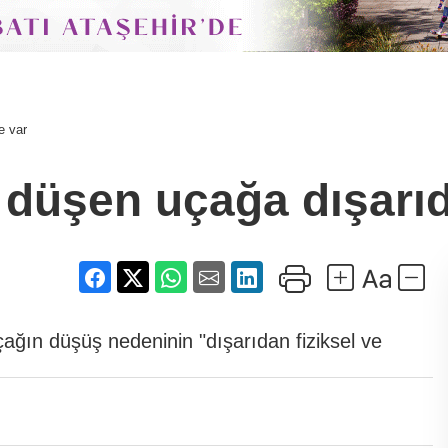
e var
t düşen uçağa dışarı
çağın düşüş nedeninin "dışarıdan fiziksel ve