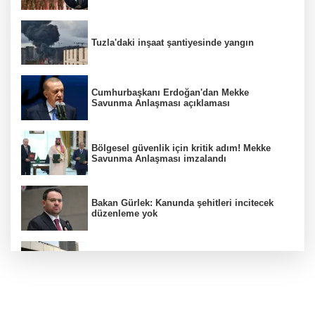
Tuzla'daki inşaat şantiyesinde yangın
Cumhurbaşkanı Erdoğan'dan Mekke
Savunma Anlaşması açıklaması
Bölgesel güvenlik için kritik adım! Mekke
Savunma Anlaşması imzalandı
Bakan Gürlek: Kanunda şehitleri incitecek
düzenleme yok
Türkiye'den Yunanistan'ın turizm planına
tepki
Derin taarruz, yüksek hassasiyet! Bayraktar