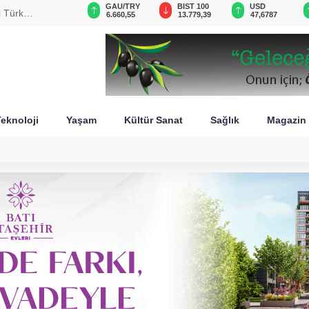
GAU/TRY
BIST 100
USD
EUR
emsiyesi
6.660,55
13.779,39
47,6787
55,1254
eknoloji
Yaşam
Kültür Sanat
Sağlık
Magazin