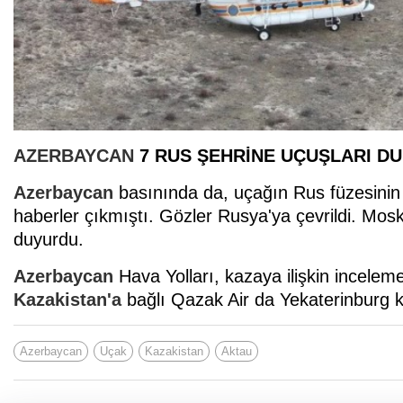
AZERBAYCAN
7 RUS ŞEHRİNE UÇUŞLARI D
Azerbaycan
basınında da, uçağın Rus füzesinin 
haberler çıkmıştı. Gözler Rusya'ya çevrildi. Mo
duyurdu.
Azerbaycan
Hava Yolları, kazaya ilişkin incele
Kazakistan'a
bağlı Qazak Air da Yekaterinburg ke
Azerbaycan
Uçak
Kazakistan
Aktau