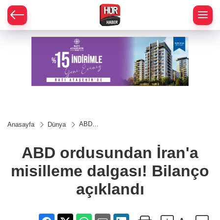
ABD
Anasayfa
Dünya
ordusundan
İran'a
misilleme
ABD ordusundan İran'a
dalgası!
Bilanço
misilleme dalgası! Bilanço
açıklandı
açıklandı