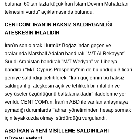
bulunan 60'tan fazla küçük İran İslam Devrim Muhafızları
teknesini vurdu" açıklamasında bulundu.
CENTCOM: İRAN'IN HAKSIZ SALDIRGANLIĞI
ATEŞKESİN İHLALİDİR
İran'ın son olarak Hürmüz Boğazı'ndan geçen ve
aralarında Marshall Adaları bandıralı "M/T Al Rekayyat",
Suudi Arabistan bandıralı "M/T Wedyan" ve Liberya
bandıralı "M/T Cyprus Prosperity"nin de bulunduğu 3 ticari
gemiye saldırdığı belirtilerek, "İran güçlerinin bu haksız
saldırganlığı ateşkesin açık ve tehlikeli bir ihlalidir ve
seyrüsefer özgürlüğünü baltalamaktadır" ifadelerine yer
verildi. CENTCOM'un, İran'ın ABD ile varılan anlaşmaya
uymadığı durumlarda Tahran yönetiminden hesap sormak
için teyakkuzda olmayı sürdürdüğü vurgulandı.
ABD İRAN'A YENİ MİSİLLEME SALDIRILARI
DÜZENLEMİŞTİ