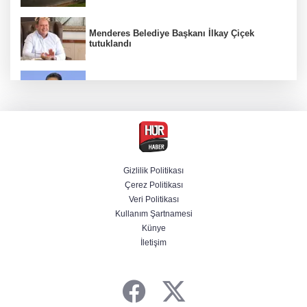
Menderes Belediye Başkanı İlkay Çiçek
tutuklandı
Bakan Yumaklı duyurdu! Çiftçilere ödemeler
bugün yapılıyor
Hür Ağbaba soruşturmasında MASAK para
hareketlerini inceledi
Gizlilik Politikası
Çerez Politikası
Bakan Gürlek: Kanunda şehitleri incitecek
Veri Politikası
düzenleme yok
Kullanım Şartnamesi
Künye
İletişim
Piyasalarda haftanın kazandıranları belli oldu