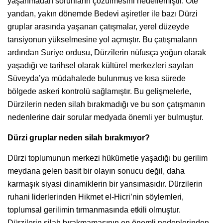
yaşanmadan sorunların çözülmesini hedeflemiştir. Öte
yandan, yakın dönemde Bedevi aşiretler ile bazı Dürzi
gruplar arasında yaşanan çatışmalar, yerel düzeyde
tansiyonun yükselmesine yol açmıştır. Bu çatışmaların
ardından Suriye ordusu, Dürzilerin nüfusça yoğun olarak
yaşadığı ve tarihsel olarak kültürel merkezleri sayılan
Süveyda’ya müdahalede bulunmuş ve kısa sürede
bölgede askeri kontrolü sağlamıştır. Bu gelişmelerle,
Dürzilerin neden silah bırakmadığı ve bu son çatışmanın
nedenlerine dair sorular medyada önemli yer bulmuştur.
Dürzi gruplar neden silah bırakmıyor?
Dürzi toplumunun merkezi hükümetle yaşadığı bu gerilim
meydana gelen basit bir olayın sonucu değil, daha
karmaşık siyasi dinamiklerin bir yansımasıdır. Dürzilerin
ruhani liderlerinden Hikmet el-Hicri’nin söylemleri,
toplumsal gerilimin tırmanmasında etkili olmuştur.
Dürzilerin silah bırakmamasının en önemli nedenlerinden