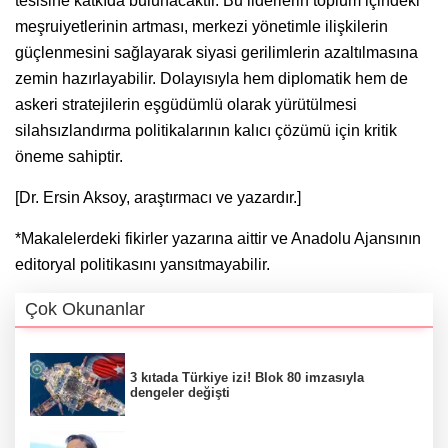
tesisine katkıda bulunacaktır. Bu liderlerin toplum içindeki
meşruiyetlerinin artması, merkezi yönetimle ilişkilerin
güçlenmesini sağlayarak siyasi gerilimlerin azaltılmasına
zemin hazırlayabilir. Dolayısıyla hem diplomatik hem de
askeri stratejilerin eşgüdümlü olarak yürütülmesi
silahsızlandırma politikalarının kalıcı çözümü için kritik
öneme sahiptir.
[Dr. Ersin Aksoy, araştırmacı ve yazardır.]
​​​​​​*Makalelerdeki fikirler yazarına aittir ve Anadolu Ajansının
editoryal politikasını yansıtmayabilir.
Çok Okunanlar
3 kıtada Türkiye izi! Blok 80 imzasıyla
dengeler değişti