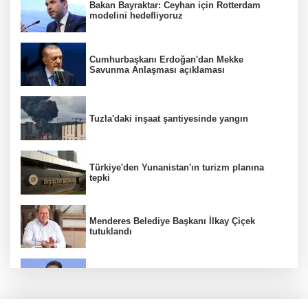
Bakan Bayraktar: Ceyhan için Rotterdam
modelini hedefliyoruz
Cumhurbaşkanı Erdoğan'dan Mekke
Savunma Anlaşması açıklaması
Tuzla'daki inşaat şantiyesinde yangın
Türkiye'den Yunanistan'ın turizm planına
tepki
Menderes Belediye Başkanı İlkay Çiçek
tutuklandı
Bakan Yumaklı duyurdu! Çiftçilere ödemeler
bugün yapılıyor