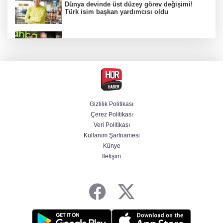
Dünya devinde üst düzey görev değişimi!
Türk isim başkan yardımcısı oldu
Ünlülerden AHBAP'a 14 milyon TL'yi aşan
bağış! MASAK tek tek inceledi
MGK toplantısı sona erdi, 8 maddelik bildiri
yayımlandı
Gizlilik Politikası
Çerez Politikası
MGK Cumhurbaşkanlığı Külliyesi'nde kritik
Veri Politikası
gündemle toplandı
Kullanım Şartnamesi
Künye
İletişim
Özgür Özel'in Menderes Belediye Başkanı
İlkay Çiçek'e yönelik sözleri yeniden
gündemde