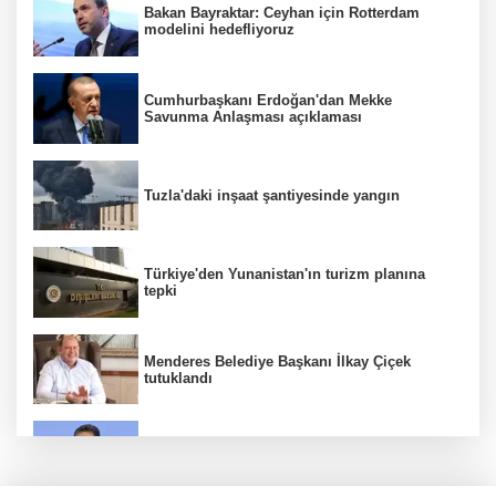
Bakan Bayraktar: Ceyhan için Rotterdam
modelini hedefliyoruz
Cumhurbaşkanı Erdoğan'dan Mekke
Savunma Anlaşması açıklaması
Tuzla'daki inşaat şantiyesinde yangın
Türkiye'den Yunanistan'ın turizm planına
tepki
Menderes Belediye Başkanı İlkay Çiçek
tutuklandı
Bakan Yumaklı duyurdu! Çiftçilere ödemeler
bugün yapılıyor