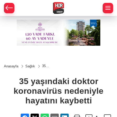
35
Anasayfa
Sağlık
yaşındaki
doktor
koronavirüs
35 yaşındaki doktor
nedeniyle
hayatını
koronavirüs nedeniyle
kaybetti
hayatını kaybetti