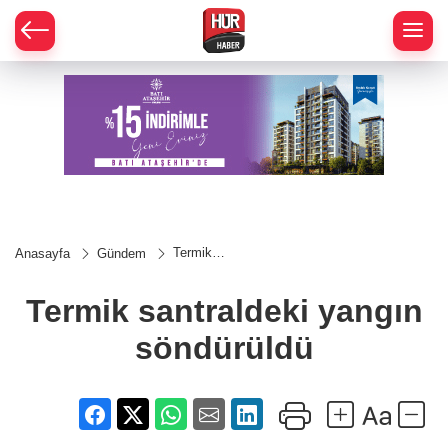
Termik
Anasayfa
Gündem
santraldeki
yangın
söndürüldü
Termik santraldeki yangın
söndürüldü