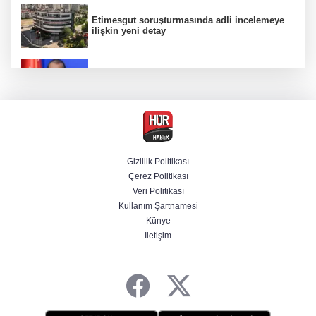
Etimesgut soruşturmasında adli incelemeye
ilişkin yeni detay
AK Parti Sözcüsü Ömer Çelik 2 yıllık süreçte
kritik aşamaya gelindiğini açıkladı
Firari olarak aranıyordu! Menderes Belediye
Başkan Yardımcısı yakalandı
Gizlilik Politikası
Çerez Politikası
Cumhurbaşkanı Erdoğan'dan Terörsüz
Veri Politikası
Türkiye vurgusu
Kullanım Şartnamesi
Künye
İletişim
Serdal Adalı'dan Salah açıklaması!
''Transferini biz istemedik''