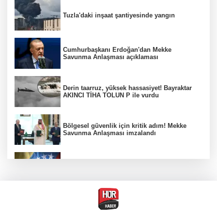
Tuzla'daki inşaat şantiyesinde yangın
Cumhurbaşkanı Erdoğan'dan Mekke
Savunma Anlaşması açıklaması
Derin taarruz, yüksek hassasiyet! Bayraktar
AKINCI TİHA TOLUN P ile vurdu
Bölgesel güvenlik için kritik adım! Mekke
Savunma Anlaşması imzalandı
Venezuela'da iktidar partisi ile muhalefet
mutabık kaldı
Trump imzaladı! Doğumla vatandaşlığa
kısıtlamalar genişletildi