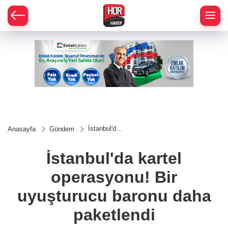
İstanbul'da
Anasayfa
Gündem
kartel
operasyonu!
Bir
İstanbul'da kartel
uyuşturucu
baronu daha
operasyonu! Bir
paketlendi
uyuşturucu baronu daha
paketlendi