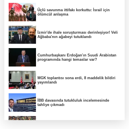
Üçlü savunma ittifakı korkuttu: İsrail için
ölümcül anlaşma
İzmir'de ihale soruşturması derinleşiyor! Veli
Ağbaba'nın ağabeyi tutuklandı
Cumhurbaşkanı Erdoğan'ın Suudi Arabistan
programında hangi temaslar var?
MGK toplantısı sona erdi, 8 maddelik bildiri
yayımlandı
İBB davasında tutukluluk incelemesinde
tahliye çıkmadı
Beşiktaş 10 kişiyle Hradec Kralove'yi
deplasmanda yendi