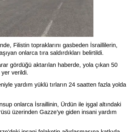
, Filistin topraklarını gasbeden İsraillilerin,
yan onlarca tıra saldırdıkları belirtildi.
zarar gördüğü aktarılan haberde, yola çıkan 50
yer verildi.
eniyle yardım yüklü tırların 24 saatten fazla yolda
up onlarca İsraillinin, Ürdün ile işgal altındaki
prüsü üzerinden Gazze’ye giden insani yardım
zze'deki insani felaketin ağırlaşmasına katkıda