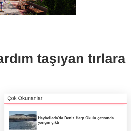
rdım taşıyan tırlara
Çok Okunanlar
Heybeliada'da Deniz Harp Okulu çatısında
yangın çıktı