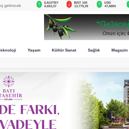
GAU/TRY
BIST 100
USD
EUR
18
6.653,37
13.779,39
47,6869
55,1991
eknoloji
Yaşam
Kültür Sanat
Sağlık
Magazin