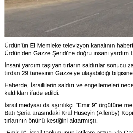
Ürdün’ün El-Memleke televizyon kanalının haberinde
Ürdün'den Gazze Şeridi'ne doğru insani yardım taşı
İnsani yardım taşıyan tırların saldırılar sonucu 
tırdan 29 tanesinin Gazze'ye ulaşabildiği bilgisine 
Haberde, İsraillilerin saldırı ve engellemeleri ned
kaldıkları ifade edildi.
İsrail medyası da aşırılıkçı "Emir 9" örgütüne mens
Batı Şeria arasındaki Kral Hüseyin (Allenby) Kö
tırlarının önünü kestiğini aktarmıştı.
"Emir 9", İsrail toplumunun intikam arzusuyla Ga