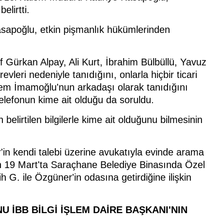
lirtti.
Kasapoğlu, etkin pişmanlık hükümlerinden
if Gürkan Alpay, Ali Kurt, İbrahim Bülbüllü, Yavuz
leri nedeniyle tanıdığını, onlarla hiçbir ticari
krem İmamoğlu'nun arkadaşı olarak tanıdığını
elefonun kime ait olduğu da soruldu.
elirtilen bilgilerle kime ait olduğunu bilmesinin
in kendi talebi üzerine avukatıyla evinde arama
un 19 Mart'ta Saraçhane Belediye Binasında Özel
 G. ile Özgüner'in odasına getirdiğine ilişkin
 İBB BİLGİ İŞLEM DAİRE BAŞKANI'NIN