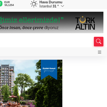
Hava Durumu
EUR
GBP
CHF
CAD
R
55,1254
64,3468
59,0083
34,1883
0
İstanbul
31 °