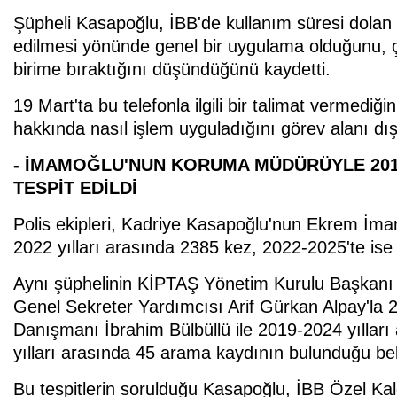
Şüpheli Kasapoğlu, İBB'de kullanım süresi dolan 
edilmesi yönünde genel bir uygulama olduğunu, ç
birime bıraktığını düşündüğünü kaydetti.
19 Mart'ta bu telefonla ilgili bir talimat vermediğ
hakkında nasıl işlem uyguladığını görev alanı dı
- İMAMOĞLU'NUN KORUMA MÜDÜRÜYLE 2019
TESPİT EDİLDİ
Polis ekipleri, Kadriye Kasapoğlu'nun Ekrem İm
2022 yılları arasında 2385 kez, 2022-2025'te ise 
Aynı şüphelinin KİPTAŞ Yönetim Kurulu Başkanı A
Genel Sekreter Yardımcısı Arif Gürkan Alpay'la 
Danışmanı İbrahim Bülbüllü ile 2019-2024 yıllar
yılları arasında 45 arama kaydının bulunduğu beli
Bu tespitlerin sorulduğu Kasapoğlu, İBB Özel Kal