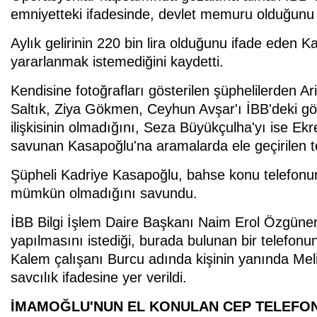
emniyetteki ifadesinde, devlet memuru olduğunu be
Aylık gelirinin 220 bin lira olduğunu ifade eden 
yararlanmak istemediğini kaydetti.
Kendisine fotoğrafları gösterilen şüphelilerden Ar
Saltık, Ziya Gökmen, Ceyhun Avşar'ı İBB'deki görev
ilişkisinin olmadığını, Seza Büyükçulha'yı ise E
savunan Kasapoğlu'na aramalarda ele geçirilen t
Şüpheli Kadriye Kasapoğlu, bahse konu telefonun b
mümkün olmadığını savundu.
İBB Bilgi İşlem Daire Başkanı Naim Erol Özgüner'
yapılmasını istediği, burada bulunan bir telefon
Kalem çalışanı Burcu adında kişinin yanında Melih
savcılık ifadesine yer verildi.
İMAMOĞLU'NUN EL KONULAN CEP TELEFONU