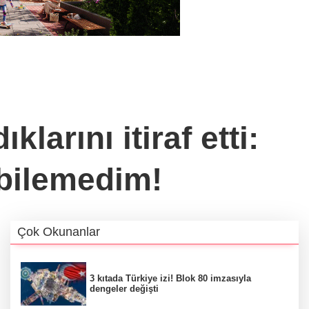
arını itiraf etti:
bilemedim!
Çok Okunanlar
3 kıtada Türkiye izi! Blok 80 imzasıyla
dengeler değişti