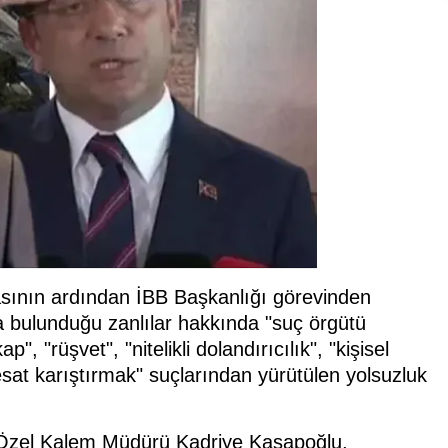
asının ardından İBB Başkanlığı görevinden
 bulunduğu zanlılar hakkında "suç örgütü
", "rüşvet", "nitelikli dolandırıcılık", "kişisel
fesat karıştırmak" suçlarından yürütülen yolsuzluk
 Özel Kalem Müdürü Kadriye Kasapoğlu,