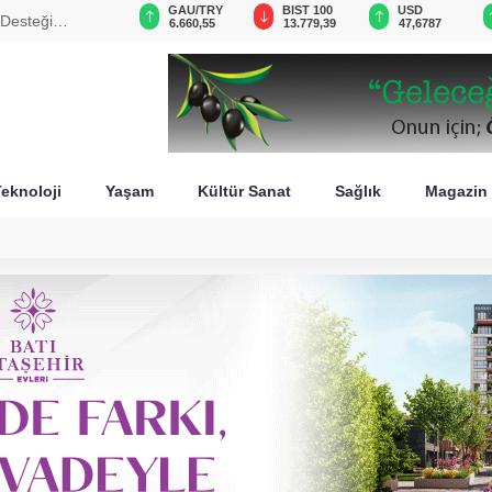
VND
GAU/TRY
BIST 100
USD
sini füzeyle
0,0018
6.660,55
13.779,39
47,6787
eknoloji
Yaşam
Kültür Sanat
Sağlık
Magazin