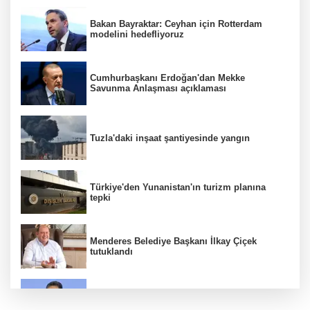
Bakan Bayraktar: Ceyhan için Rotterdam
modelini hedefliyoruz
Cumhurbaşkanı Erdoğan'dan Mekke
Savunma Anlaşması açıklaması
Tuzla'daki inşaat şantiyesinde yangın
Türkiye'den Yunanistan'ın turizm planına
tepki
Menderes Belediye Başkanı İlkay Çiçek
tutuklandı
Bakan Yumaklı duyurdu! Çiftçilere ödemeler
bugün yapılıyor