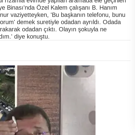
ndi rızamla evimde yapılan aramada ele geçirilen
ye Binası'nda Özel Kalem çalışanı B. Hanım
unur vaziyetteyken, 'Bu başkanın telefonu, bunu
yorum' demek suretiyle odadan ayrıldı. Odada
rakarak odadan çıktı. Olayın şokuyla ne
ım.' diye konuştu.