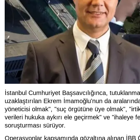
İstanbul Cumhuriyet Başsavcılığınca, tutuklanm
uzaklaştırılan Ekrem İmamoğlu'nun da aralarında
yöneticisi olmak", "suç örgütüne üye olmak", "irtikap
verileri hukuka aykırı ele geçirmek" ve "ihaleye 
soruşturması sürüyor.
Operasyonlar kapsamında gözaltına alınan İBB