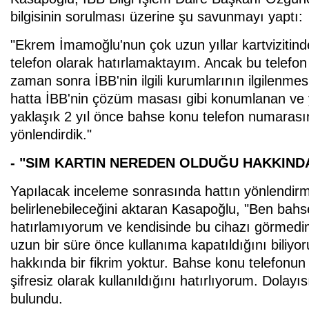
bilgisinin sorulması üzerine şu savunmayı yaptı:
"Ekrem İmamoğlu'nun çok uzun yıllar kartvizitinde
telefon olarak hatırlamaktayım. Ancak bu telefon
zaman sonra İBB'nin ilgili kurumlarının ilgilenmes
hatta İBB'nin çözüm masası gibi konumlanan ve y
yaklaşık 2 yıl önce bahse konu telefon numaras
yönlendirdik."
- "SIM KARTIN NEREDEN OLDUĞU HAKKINDA
Yapılacak inceleme sonrasında hattın yönlendirme 
belirlenebileceğini aktaran Kasapoğlu, "Ben bah
hatırlamıyorum ve kendisinde bu cihazı görmedim.
uzun bir süre önce kullanıma kapatıldığını bili
hakkında bir fikrim yoktur. Bahse konu telefonun 
şifresiz olarak kullanıldığını hatırlıyorum. Dolayı
bulundu.