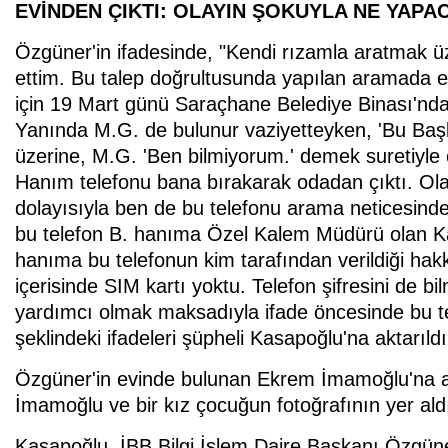
EVİNDEN ÇIKTI: OLAYIN ŞOKUYLA NE YAPA
Özgüner'in ifadesinde, "Kendi rızamla aratmak ü
ettim. Bu talep doğrultusunda yapılan aramada e
için 19 Mart günü Saraçhane Belediye Binası'nd
Yanında M.G. de bulunur vaziyetteyken, 'Bu Baş
üzerine, M.G. 'Ben bilmiyorum.' demek suretiyle
Hanım telefonu bana bırakarak odadan çıktı. O
dolayısıyla ben de bu telefonu arama neticesinde 
bu telefon B. hanıma Özel Kalem Müdürü olan Kad
hanıma bu telefonun kim tarafından verildiği hakk
içerisinde SIM kartı yoktu. Telefon şifresini de
yardımcı olmak maksadıyla ifade öncesinde bu te
şeklindeki ifadeleri şüpheli Kasapoğlu'na aktarıldı
Özgüner'in evinde bulunan Ekrem İmamoğlu'na ai
İmamoğlu ve bir kız çocuğun fotoğrafının yer ald
Kasapoğlu, İBB Bilgi İşlem Daire Başkanı Özgüner