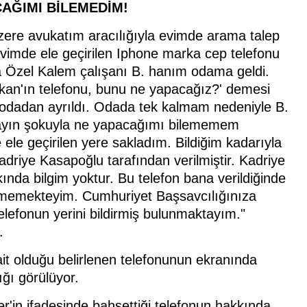
CAĞIMI BİLEMEDİM!
zere avukatım aracılığıyla evimde arama talep
vimde ele geçirilen Iphone marka cep telefonu
a Özel Kalem çalışanı B. hanım odama geldi.
kan'ın telefonu, bunu ne yapacağız?' demesi
 odadan ayrıldı. Odada tek kalmam nedeniyle B.
layın şokuyla ne yapacağımı bilememem
ele geçirilen yere sakladım. Bildiğim kadarıyla
riye Kasapoğlu tarafından verilmiştir. Kadriye
ında bilgim yoktur. Bu telefon bana verildiğinde
 bilmemekteyim. Cumhuriyet Başsavcılığınıza
lefonun yerini bildirmiş bulunmaktayım."
.
t olduğu belirlenen telefonunun ekranında
ığı görülüyor.
'in ifadesinde bahsettiği telefonun hakkında