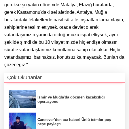
gerekse şu yakın dönemde Malatya, Elazığ buralarda,
gerek Kastamonu'daki sel afetinde, Antalya, Muğla
buralardaki felaketlerde nasıl süratle inşaatları tamamlayıp,
sahiplerine teslim ettiysek, orada devlet olarak
vatandaşımızın yanında olduğumuzu ispat ettiysek, aynı
şekilde şimdi de bu 10 vilayetimizde hiç endişe olmasın,
süratle vatandaşlarımız konutlarına sahip olacaklar. Hiçbir
vatandaşımız, barınaksız, konutsuz kalmayacak. Bunları da
çözeceğiz."
Çok Okunanlar
İzmir ve Muğla'da göçmen kaçakçılığı
operasyonu
Cansever’den acı haber! Ünlü isimler peş
peşe paylaştı