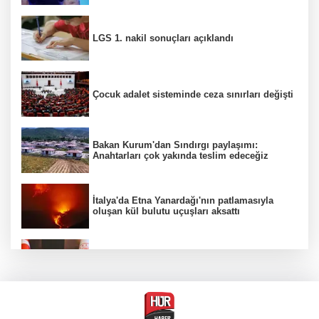
LGS 1. nakil sonuçları açıklandı
Çocuk adalet sisteminde ceza sınırları değişti
Bakan Kurum'dan Sındırgı paylaşımı:
Anahtarları çok yakında teslim edeceğiz
İtalya'da Etna Yanardağı'nın patlamasıyla
oluşan kül bulutu uçuşları aksattı
Bakan Gürlek, Muhsin Yazıcıoğlu'nun ailesini
kabul edecek
Yurt dışına kaçmaya hazırlanan 3 FETÖ'cü