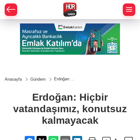
Erdoğan:
Anasayfa
Gündem
Hiçbir
vatandaşımız,
konutsuz
Erdoğan: Hiçbir
kalmayacak
vatandaşımız, konutsuz
kalmayacak