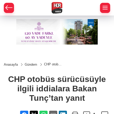
CHP otobüs
Anasayfa
Gündem
sürücüsüyle
ilgili
iddialara
CHP otobüs sürücüsüyle
Bakan
Tunç’tan
ilgili iddialara Bakan
yanıt
Tunç’tan yanıt