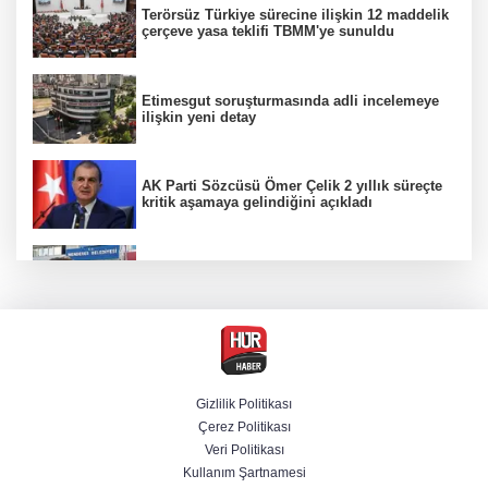
Terörsüz Türkiye sürecine ilişkin 12 maddelik
çerçeve yasa teklifi TBMM'ye sunuldu
Etimesgut soruşturmasında adli incelemeye
ilişkin yeni detay
AK Parti Sözcüsü Ömer Çelik 2 yıllık süreçte
kritik aşamaya gelindiğini açıkladı
Firari olarak aranıyordu! Menderes Belediye
Başkan Yardımcısı yakalandı
12 Ağustos'ta yerçekimi 7 saniyelik
kaybolacak mı? NASA yanıtladı
Gizlilik Politikası
Çerez Politikası
Cumhurbaşkanı Erdoğan'dan Terörsüz
Veri Politikası
Türkiye vurgusu
Kullanım Şartnamesi