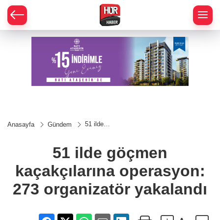
51 ilde
Anasayfa
Gündem
göçmen
kaçakçılarına
operasyon:
51 ilde göçmen
273
organizatör
kaçakçılarına operasyon:
yakalandı
273 organizatör yakalandı