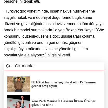
personelini tebrik etti.
"Türkiye; göç yönetiminde, insan hak ve hürriyetlerine
saygılı, hukuk ve medeniyet değerlerine bağlı, kamu
düzeni ve güvenliğinden asla taviz vermeden tüm dünyaya
örnek bir model sunmaktadır." diyen Bakan Yerlikaya, "Göç
konusunu; düzenli-düzensiz göç, uluslararası koruma,
gönüllü, güvenli ve onurlu geri dönüş, göçmen
kaçakçılığıyla mücadele ve sınır yönetimi gibi tüm
boyutlarıyla ele alıyoruz." bilgisini verdi.
Çok Okunanlar
FETÖ'cü hain her şeyi itiraf etti: 15 Temmuz
gecesi ateş açtım
Yeni Parti Manisa İl Başkanı İlksen Özalper
gözaltına alındı