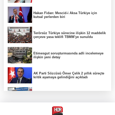
Hakan Fidan: Mescid-i Aksa Türkiye için
kutsal yerlerden biri
Terörsüz Türkiye sürecine ilişkin 12 maddelik
çerçeve yasa teklifi TBMM'ye sunuldu
Etimesgut soruşturmasında adli incelemeye
ilişkin yeni detay
AK Parti Sözcüsü Ömer Çelik 2 yıllık süreçte
kritik aşamaya gelindiğini açıkladı
Firari olarak aranıyordu! Menderes Belediye
Başkan Yardımcısı yakalandı
12 Ağustos'ta yerçekimi 7 saniyelik