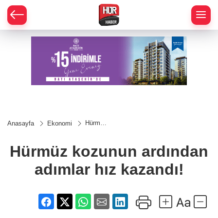
Hürmüz
Anasayfa
Ekonomi
kozunun
ardından
adımlar
Hürmüz kozunun ardından
hız
kazandı!
adımlar hız kazandı!