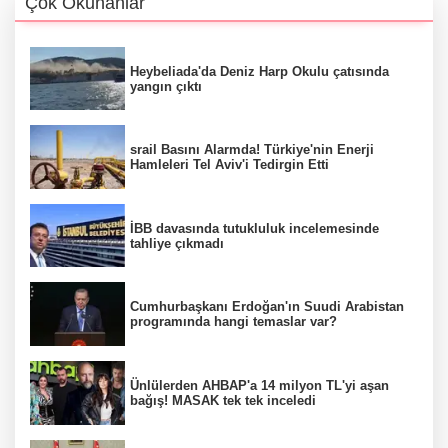
Çok Okunanlar
Heybeliada'da Deniz Harp Okulu çatısında
yangın çıktı
srail Basını Alarmda! Türkiye'nin Enerji
Hamleleri Tel Aviv'i Tedirgin Etti
İBB davasında tutukluluk incelemesinde
tahliye çıkmadı
Cumhurbaşkanı Erdoğan'ın Suudi Arabistan
programında hangi temaslar var?
Ünlülerden AHBAP'a 14 milyon TL'yi aşan
bağış! MASAK tek tek inceledi