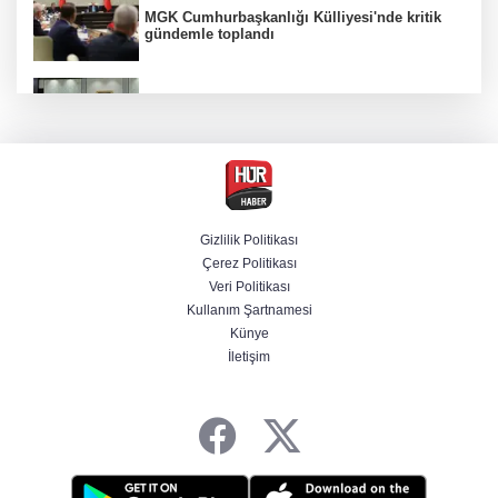
MGK Cumhurbaşkanlığı Külliyesi'nde kritik
gündemle toplandı
MGK toplantısı sona erdi, 8 maddelik bildiri
yayımlandı
Özgür Özel'in Menderes Belediye Başkanı
İlkay Çiçek'e yönelik sözleri yeniden
gündemde
Gizlilik Politikası
Çerez Politikası
İzmir'de ihale soruşturması derinleşiyor! Veli
Veri Politikası
Ağbaba'nın ağabeyi tutuklandı
Kullanım Şartnamesi
Künye
İletişim
Trabzonspor'un Salah karşılamasını tüm
dünya konuşuyor