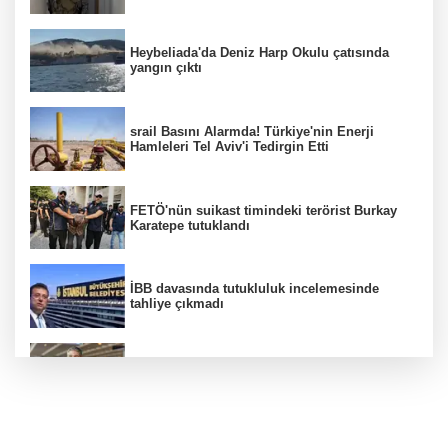
Heybeliada'da Deniz Harp Okulu çatısında
yangın çıktı
srail Basını Alarmda! Türkiye'nin Enerji
Hamleleri Tel Aviv'i Tedirgin Etti
FETÖ'nün suikast timindeki terörist Burkay
Karatepe tutuklandı
İBB davasında tutukluluk incelemesinde
tahliye çıkmadı
Dünya devinde üst düzey görev değişimi!
Türk isim başkan yardımcısı oldu
MGK toplanıyor: Ana gündem Terörsüz