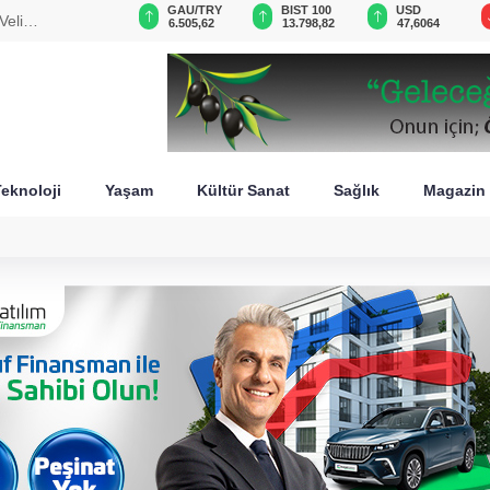
GAU/TRY
BIST 100
USD
EUR
stan
6.505,62
13.798,82
47,6064
54,8404
eknoloji
Yaşam
Kültür Sanat
Sağlık
Magazin