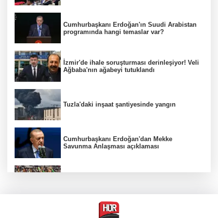
Cumhurbaşkanı Erdoğan'ın Suudi Arabistan
programında hangi temaslar var?
İzmir'de ihale soruşturması derinleşiyor! Veli
Ağbaba'nın ağabeyi tutuklandı
Tuzla'daki inşaat şantiyesinde yangın
Cumhurbaşkanı Erdoğan'dan Mekke
Savunma Anlaşması açıklaması
Beşiktaş 10 kişiyle Hradec Kralove'yi
deplasmanda yendi
BM'nin teklifine Türk tarafından kabul,