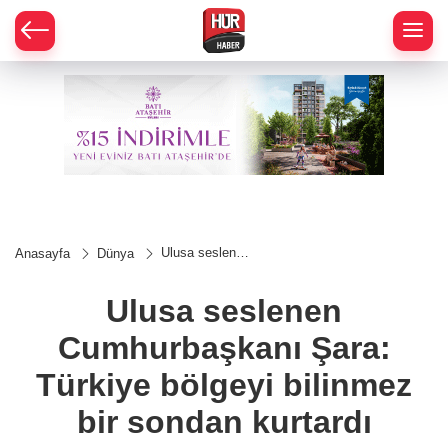
Ulusa seslenen
Anasayfa
Dünya
Cumhurbaşkanı
Şara: Türkiye
bölgeyi
Ulusa seslenen
bilinmez bir
sondan kurtardı
Cumhurbaşkanı Şara:
Türkiye bölgeyi bilinmez
bir sondan kurtardı