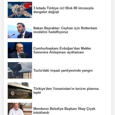
3 kıtada Türkiye izi! Blok 80 imzasıyla
dengeler değişti
Bakan Bayraktar: Ceyhan için Rotterdam
modelini hedefliyoruz
Cumhurbaşkanı Erdoğan'dan Mekke
Savunma Anlaşması açıklaması
Tuzla'daki inşaat şantiyesinde yangın
Türkiye'den Yunanistan'ın turizm planına
tepki
Menderes Belediye Başkanı İlkay Çiçek
tutuklandı