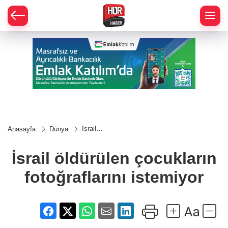
İsrail
Anasayfa
Dünya
öldürülen
çocukların
fotoğraflarını
İsrail öldürülen çocukların
istemiyor
fotoğraflarını istemiyor