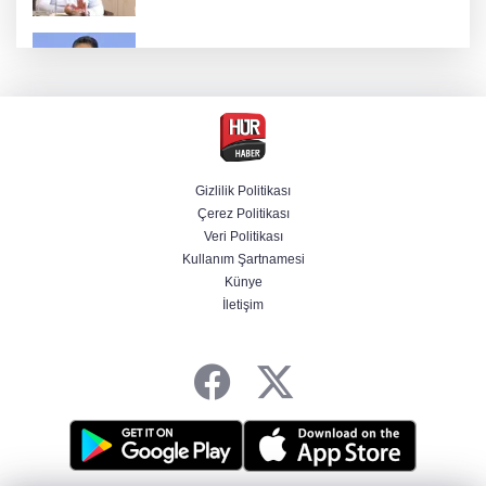
Bakan Yumaklı duyurdu! Çiftçilere ödemeler
bugün yapılıyor
Hür Ağbaba soruşturmasında MASAK para
hareketlerini inceledi
Gizlilik Politikası
Çerez Politikası
Bakan Gürlek: Kanunda şehitleri incitecek
Veri Politikası
düzenleme yok
Kullanım Şartnamesi
Künye
İletişim
Piyasalarda haftanın kazandıranları belli oldu