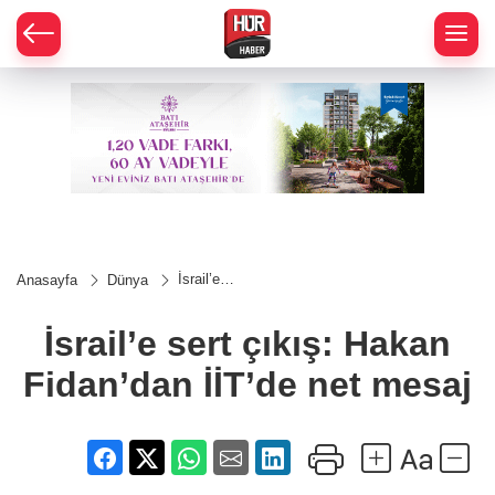
İsrail’e
Anasayfa
Dünya
sert
çıkış:
Hakan
İsrail’e sert çıkış: Hakan
Fidan’dan
İİT’de net
Fidan’dan İİT’de net mesaj
mesaj