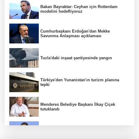
Bakan Bayraktar: Ceyhan için Rotterdam
modelini hedefliyoruz
Cumhurbaşkanı Erdoğan'dan Mekke
Savunma Anlaşması açıklaması
Tuzla'daki inşaat şantiyesinde yangın
Türkiye'den Yunanistan'ın turizm planına
tepki
Menderes Belediye Başkanı İlkay Çiçek
tutuklandı
Bakan Yumaklı duyurdu! Çiftçilere ödemeler
bugün yapılıyor