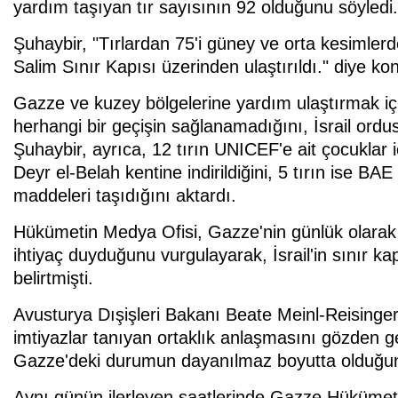
yardım taşıyan tır sayısının 92 olduğunu söyledi.
Şuhaybir, "Tırlardan 75'i güney ve orta kesimlerd
Salim Sınır Kapısı üzerinden ulaştırıldı." diye ko
Gazze ve kuzey bölgelerine yardım ulaştırmak iç
herhangi bir geçişin sağlanamadığını, İsrail ord
Şuhaybir, ayrıca, 12 tırın UNICEF'e ait çocuklar i
Deyr el-Belah kentine indirildiğini, 5 tırın ise BA
maddeleri taşıdığını aktardı.
Hükümetin Medya Ofisi, Gazze'nin günlük olarak e
ihtiyaç duyduğunu vurgulayarak, İsrail'in sınır kapı
belirtmişti.
Avusturya Dışişleri Bakanı Beate Meinl-Reisinger, d
imtiyazlar tanıyan ortaklık anlaşmasını gözden ge
Gazze'deki durumun dayanılmaz boyutta olduğunu
Aynı günün ilerleyen saatlerinde Gazze Hükümeti,