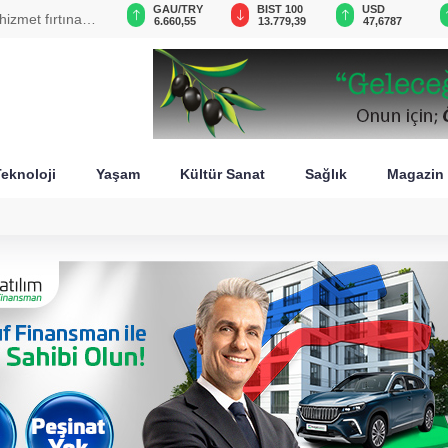
GAU/TRY
BIST 100
USD
EUR
n İsrail'in
6.660,55
13.779,39
47,6787
55,1254
eknoloji
Yaşam
Kültür Sanat
Sağlık
Magazin