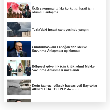
Üçlü savunma ittifakı korkuttu: İsrail için
ölümcül anlaşma
Tuzla'daki inşaat şantiyesinde yangın
Cumhurbaşkanı Erdoğan'dan Mekke
Savunma Anlaşması açıklaması
Bölgesel güvenlik için kritik adım! Mekke
Savunma Anlaşması imzalandı
Derin taarruz, yüksek hassasiyet! Bayraktar
AKINCI TİHA TOLUN P ile vurdu
Bakan Gürlek: Kanunda şehitleri incitecek
düzenleme yok