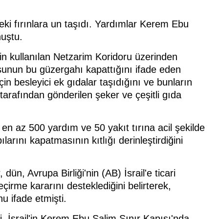
eki fırınlara un taşıdı. Yardımlar Kerem Ebu
nuştu.
in kullanılan Netzarim Koridoru üzerinden
usunun bu güzergahı kapattığını ifade eden
çin besleyici ek gıdalar taşıdığını ve bunların
E tarafından gönderilen şeker ve çeşitli gıda
n az 500 yardım ve 50 yakıt tırına acil şekilde
larını kapatmasının kıtlığı derinleştirdiğini
ün, Avrupa Birliği'nin (AB) İsrail'e ticari
çirme kararını desteklediğini belirterek,
 ifade etmişti.
 İsrail'in Kerem Ebu Salim Sınır Kapısı'nda