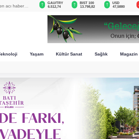
VND
GAU/TRY
BIST 100
USD
den acı haber
0,0018
6.512,74
13.798,82
47,5880
eknoloji
Yaşam
Kültür Sanat
Sağlık
Magazin