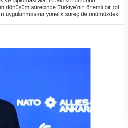
nlik ve diplomasi alanındaki konumunun
kin dönüşüm sürecinde Türkiye'nin önemli bir rol
kların uygulanmasına yönelik süreç de önümüzdeki