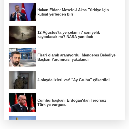
Hakan Fidan: Mescid-i Aksa Türkiye için
kutsal yerlerden biri
12 Ağustos'ta yerçekimi 7 saniyelik
kaybolacak mı? NASA yanıtladı
Firari olarak aranıyordu! Menderes Belediye
Başkan Yardımcısı yakalandı
4 olayda izleri var! ''Ay Grubu'' çökertildi
Cumhurbaşkanı Erdoğan'dan Terörsüz
Türkiye vurgusu
srail Basını Alarmda! Türkiye'nin Enerji
Hamleleri Tel Aviv'i Tedirgin Etti