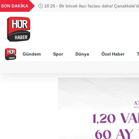
UYU
GEL
TND
BGN
SON DAKİKA
18:26 - Bir böcek ilacı faciası daha! Çanakkale'
37
1,1820
18,1981
16,2306
28,0626
geldi
Gündem
Spor
Dünya
Özel Haber
T