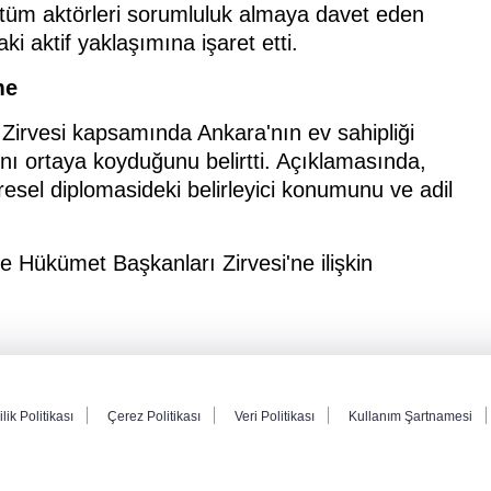
 tüm aktörleri sorumluluk almaya davet eden
ki aktif yaklaşımına işaret etti.
me
irvesi kapsamında Ankara'nın ev sahipliği
ını ortaya koyduğunu belirtti. Açıklamasında,
esel diplomasideki belirleyici konumunu ve adil
 Hükümet Başkanları Zirvesi'ne ilişkin
ilik Politikası
Çerez Politikası
Veri Politikası
Kullanım Şartnamesi