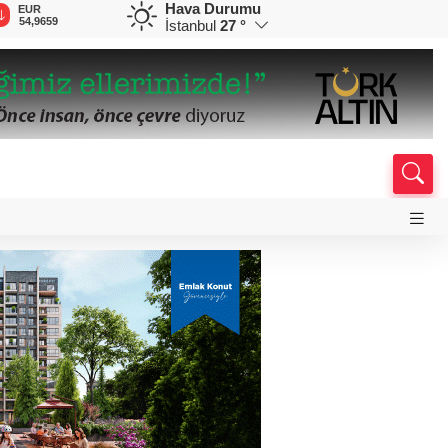
Hava Durumu
EUR
GBP
CHF
CAD
R
54,9659
64,1734
58,5626
33,9091
0
İstanbul
27 °