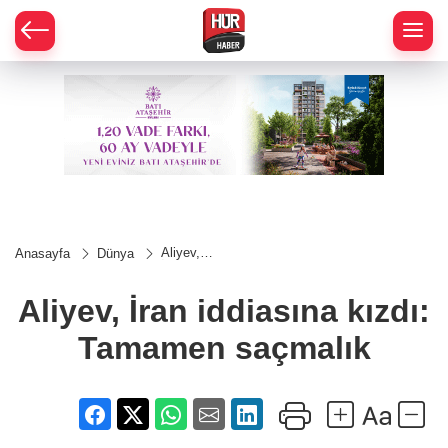
Aliyev,
Anasayfa
Dünya
İran
iddiasına
kızdı:
Aliyev, İran iddiasına kızdı:
Tamamen
saçmalık
Tamamen saçmalık