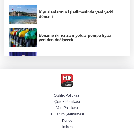
Kıyı alanlarının işletilmesinde yeni yetki
dönemi
Benzine ikinci zam yolda, pompa fiyatı
yeniden değişecek
Kamuda yapay zeka 2 milyar liralık riski
belirledi
Başsavcılıktan Muzaffer Şirin hakkında
gözaltı talimatı
Gizlilik Politikası
Çerez Politikası
Bakan Uraloğlu açıkladı: Türkiye’nin 7 aylık
Veri Politikası
havayolu trafiğinde yeni tablo
Kullanım Şartnamesi
Künye
İletişim
Cansever’den acı haber! Ünlü isimler peş
peşe paylaştı