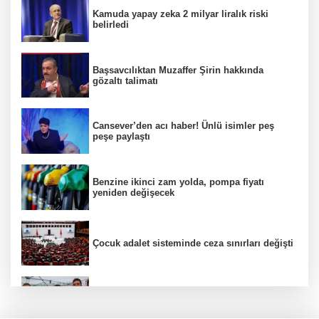
Kamuda yapay zeka 2 milyar liralık riski
belirledi
Başsavcılıktan Muzaffer Şirin hakkında
gözaltı talimatı
Cansever’den acı haber! Ünlü isimler peş
peşe paylaştı
Benzine ikinci zam yolda, pompa fiyatı
yeniden değişecek
Çocuk adalet sisteminde ceza sınırları değişti
Selçuk Bayraktar, Şırnak'ta TEKNOFEST Dron
Şampiyonası'na katıldı