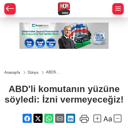
ABD'li
Anasayfa
Dünya
komutanın
yüzüne
söyledi: İzni
ABD'li komutanın yüzüne
vermeyeceğiz!
söyledi: İzni vermeyeceğiz!