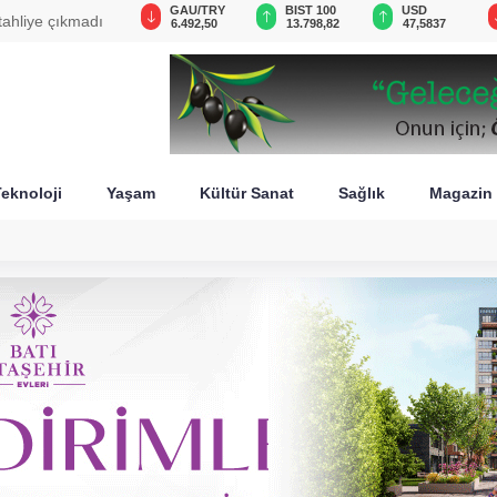
GAU/TRY
BIST 100
USD
EUR
liye kararı
6.492,50
13.798,82
47,5837
54,9362
eknoloji
Yaşam
Kültür Sanat
Sağlık
Magazin