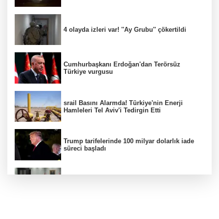
4 olayda izleri var! ''Ay Grubu'' çökertildi
Cumhurbaşkanı Erdoğan'dan Terörsüz
Türkiye vurgusu
srail Basını Alarmda! Türkiye'nin Enerji
Hamleleri Tel Aviv'i Tedirgin Etti
Trump tarifelerinde 100 milyar dolarlık iade
süreci başladı
MGK toplanıyor: Ana gündem Terörsüz
Türkiye
FETÖ'nün suikast timindeki terörist Burkay