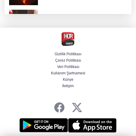
Bakan Gürlek, Muhsin Yazıcıoğlu'nun ailesini
kabul edecek
Yurt dışına kaçmaya hazırlanan 3 FETÖ'cü
yakalandı
Gizlilik Politikası
Çerez Politikası
Selçuk Bayraktar, Şırnak'ta TEKNOFEST Dron
Veri Politikası
Şampiyonası'na katıldı
Kullanım Şartnamesi
Künye
İletişim
Terörsüz Türkiye yasa teklifi Meclis'te