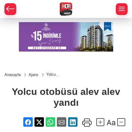
Yolcu
Anasayfa
Ajans
otobüsü
alev
alev
Yolcu otobüsü alev alev
yandı
yandı