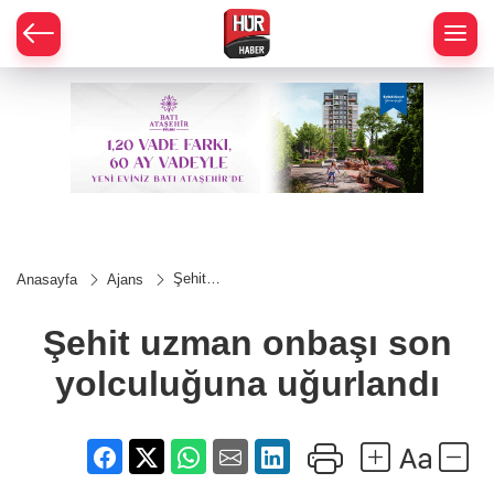
Şehit
Anasayfa
Ajans
uzman
onbaşı son
yolculuğuna
Şehit uzman onbaşı son
uğurlandı
yolculuğuna uğurlandı