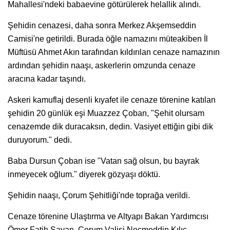
Mahallesi'ndeki babaevine götürülerek helallik alındı.
Şehidin cenazesi, daha sonra Merkez Akşemseddin
Camisi'ne getirildi. Burada öğle namazını müteakiben İl
Müftüsü Ahmet Akın tarafından kıldırılan cenaze namazının
ardından şehidin naaşı, askerlerin omzunda cenaze
aracına kadar taşındı.
Askeri kamuflaj desenli kıyafet ile cenaze törenine katılan
şehidin 20 günlük eşi Muazzez Çoban, "Şehit olursam
cenazemde dik duracaksın, dedin. Vasiyet ettiğin gibi dik
duruyorum." dedi.
Baba Dursun Çoban ise "Vatan sağ olsun, bu bayrak
inmeyecek oğlum." diyerek gözyaşı döktü.
Şehidin naaşı, Çorum Şehitliği'nde toprağa verildi.
Cenaze törenine Ulaştırma ve Altyapı Bakan Yardımcısı
Ömer Fatih Sayan, Çorum Valisi Necmeddin Kılıç,