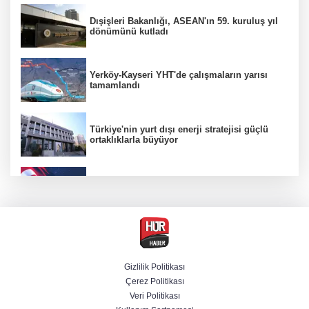
Dışişleri Bakanlığı, ASEAN'ın 59. kuruluş yıl
dönümünü kutladı
Yerköy-Kayseri YHT'de çalışmaların yarısı
tamamlandı
Türkiye'nin yurt dışı enerji stratejisi güçlü
ortaklıklarla büyüyor
"Uzay"a ayrılan AR-GE bütçesi 107 kat arttı
Terörsüz Türkiye yasa teklifi Komisyon'dan
geçti
Gizlilik Politikası
Çerez Politikası
Savunmada Mekke ittifakı! Caydırıcılık
Veri Politikası
şemsiyesi büyüdü