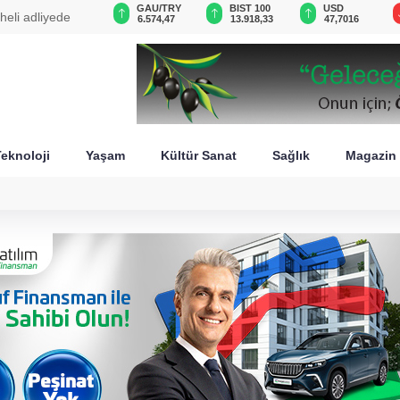
VND
GAU/TRY
BIST 100
USD
dönüldü: Meclis'te çerçeve yasa mesaisi!
0,0018
6.574,47
13.918,33
47,7016
eknoloji
Yaşam
Kültür Sanat
Sağlık
Magazin