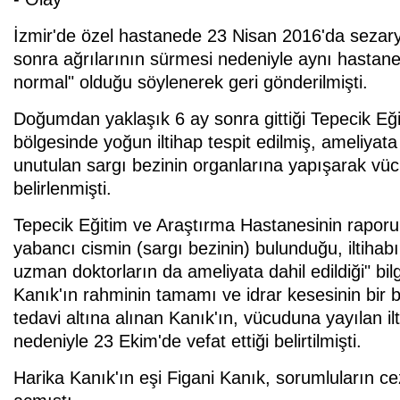
İzmir'de özel hastanede 23 Nisan 2016'da sezar
sonra ağrılarının sürmesi nedeniyle aynı hastan
normal" olduğu söylenerek geri gönderilmişti.
Doğumdan yaklaşık 6 ay sonra gittiği Tepecik Eğ
bölgesinde yoğun iltihap tespit edilmiş, ameliya
unutulan sargı bezinin organlarına yapışarak v
belirlenmişti.
Tepecik Eğitim ve Araştırma Hastanesinin rapor
yabancı cismin (sargı bezinin) bulunduğu, iltihabın 
uzman doktorların da ameliyata dahil edildiği" bil
Kanık'ın rahminin tamamı ve idrar kesesinin bir
tedavi altına alınan Kanık'ın, vücuduna yayılan il
nedeniyle 23 Ekim'de vefat ettiği belirtilmişti.
Harika Kanık'ın eşi Figani Kanık, sorumluların c