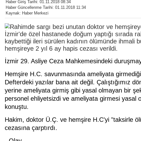
Haber Giriş Tarihi: 01.11.2018 08:34
Haber Güncellenme Tarihi: 01.11.2018 11:34
Kaynak: Haber Merkezi
İzmir'de özel hastanede doğum yaptığı sırada ra
kaybettiği ileri sürülen kadının ölümünde ihmali
hemşireye 2 yıl 6 ay hapis cezası verildi.
İzmir 29. Asliye Ceza Mahkemesindeki duruşmaya 
Hemşire H.C. savunmasında ameliyata girmediğin
Defterdeki yazılar bana ait değil. Çalıştığımız d
yerine ameliyata girmiş gibi yasal olmayan bir şe
personel ehliyetsizdi ve ameliyata girmesi yasal o
konuştu.
Hakim, doktor Ü.Ç. ve hemşire H.C'yi "taksirle 
cezasına çarptırdı.
- Olay