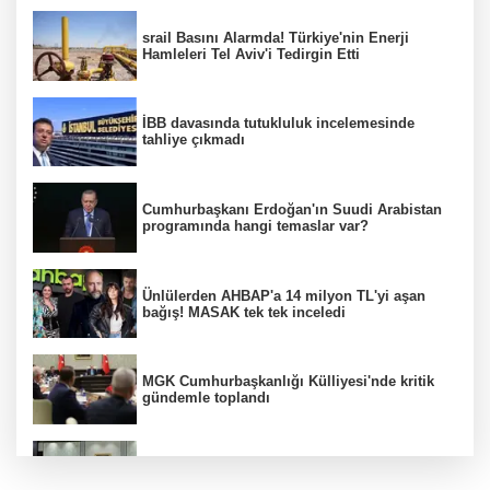
srail Basını Alarmda! Türkiye'nin Enerji
Hamleleri Tel Aviv'i Tedirgin Etti
İBB davasında tutukluluk incelemesinde
tahliye çıkmadı
Cumhurbaşkanı Erdoğan'ın Suudi Arabistan
programında hangi temaslar var?
Ünlülerden AHBAP'a 14 milyon TL'yi aşan
bağış! MASAK tek tek inceledi
MGK Cumhurbaşkanlığı Külliyesi'nde kritik
gündemle toplandı
MGK toplantısı sona erdi, 8 maddelik bildiri
yayımlandı