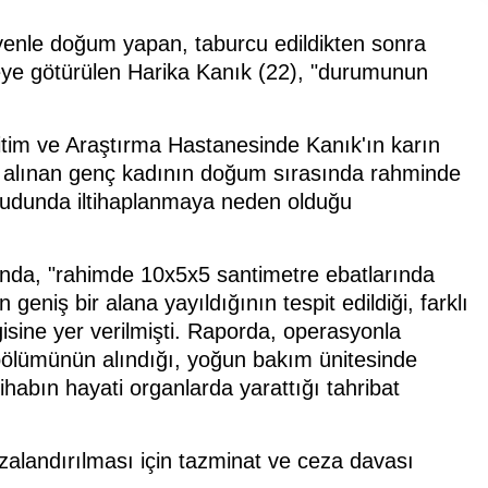
yenle doğum yapan, taburcu edildikten sonra
eye götürülen Harika Kanık (22), "durumunun
itim ve Araştırma Hastanesinde Kanık'ın karın
ta alınan genç kadının doğum sırasında rahminde
ücudunda iltihaplanmaya neden olduğu
unda, "rahimde 10x5x5 santimetre ebatlarında
geniş bir alana yayıldığının tespit edildiği, farklı
gisine yer verilmişti. Raporda, operasyonla
 bölümünün alındığı, yoğun bakım ünitesinde
tihabın hayati organlarda yarattığı tahribat
ezalandırılması için tazminat ve ceza davası