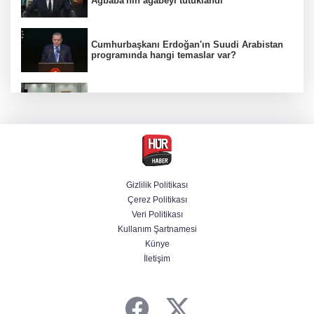
Ağbaba'nın ağabeyi tutuklandı
Cumhurbaşkanı Erdoğan'ın Suudi Arabistan
programında hangi temaslar var?
MGK toplantısı sona erdi, 8 maddelik bildiri
yayımlandı
MGK Cumhurbaşkanlığı Külliyesi'nde kritik
gündemle toplandı
Gizlilik Politikası
Çerez Politikası
Bir böcek ilacı faciası daha! Çanakkale'den
Veri Politikası
acı haber geldi
Kullanım Şartnamesi
Künye
İletişim
Beşiktaş 10 kişiyle Hradec Kralove'yi
deplasmanda yendi