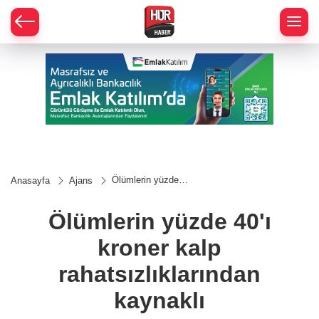
Ölümlerin yüzde
Anasayfa
Ajans
40'ı kroner kalp
rahatsızlıklarından
kaynaklı
Ölümlerin yüzde 40'ı
kroner kalp
rahatsızlıklarından
kaynaklı