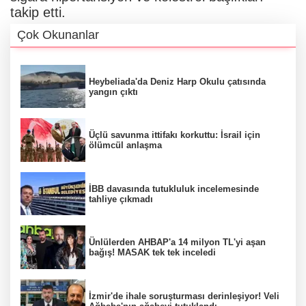
takip etti.
Çok Okunanlar
Heybeliada'da Deniz Harp Okulu çatısında
yangın çıktı
Üçlü savunma ittifakı korkuttu: İsrail için
ölümcül anlaşma
İBB davasında tutukluluk incelemesinde
tahliye çıkmadı
Ünlülerden AHBAP'a 14 milyon TL'yi aşan
bağış! MASAK tek tek inceledi
İzmir'de ihale soruşturması derinleşiyor! Veli