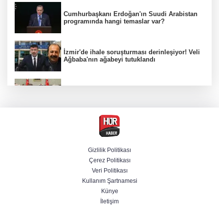
Cumhurbaşkanı Erdoğan'ın Suudi Arabistan
programında hangi temaslar var?
İzmir'de ihale soruşturması derinleşiyor! Veli
Ağbaba'nın ağabeyi tutuklandı
MGK Cumhurbaşkanlığı Külliyesi'nde kritik
gündemle toplandı
Ünlülerden AHBAP'a 14 milyon TL'yi aşan
bağış! MASAK tek tek inceledi
Gizlilik Politikası
Çerez Politikası
İletişim Başkanlığından "Milli Dayanışma"
Veri Politikası
paylaşımı
Kullanım Şartnamesi
Künye
İletişim
Bir böcek ilacı faciası daha! Çanakkale'den
acı haber geldi