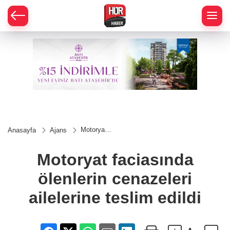
Motoryat
Anasayfa
Ajans
faciasında
ölenlerin
cenazeleri
Motoryat faciasında
ailelerine
teslim
ölenlerin cenazeleri
edildi
ailelerine teslim edildi