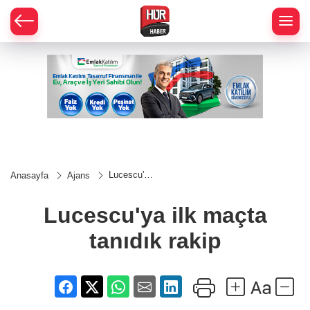
Lucescu'ya
Anasayfa
Ajans
ilk maçta
tanıdık
rakip
Lucescu'ya ilk maçta
tanıdık rakip