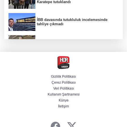
Karatepe tutuklandı
İBB davasında tutukluluk incelemesinde
tahliye çıkmadı
Dünya devinde üst düzey görev değişimi!
Türk isim başkan yardımcısı oldu
MGK toplanıyor: Ana gündem Terörsüz
Türkiye
Gizlilik Politikası
Çerez Politikası
MGK toplantısı sona erdi, 8 maddelik bildiri
Veri Politikası
yayımlandı
Kullanım Şartnamesi
Künye
İletişim
Şehit aileleri ve gazilerin haklarına ilişkin
kanun teklifi, TBMM Milli Savunma
Komisyonunda kabul edildi