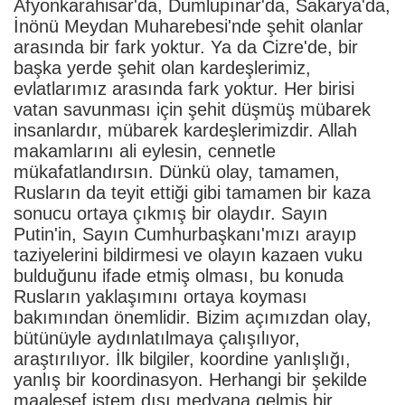
Afyonkarahisar'da, Dumlupınar'da, Sakarya'da,
İnönü Meydan Muharebesi'nde şehit olanlar
arasında bir fark yoktur. Ya da Cizre'de, bir
başka yerde şehit olan kardeşlerimiz,
evlatlarımız arasında fark yoktur. Her birisi
vatan savunması için şehit düşmüş mübarek
insanlardır, mübarek kardeşlerimizdir. Allah
makamlarını ali eylesin, cennetle
mükafatlandırsın. Dünkü olay, tamamen,
Rusların da teyit ettiği gibi tamamen bir kaza
sonucu ortaya çıkmış bir olaydır. Sayın
Putin'in, Sayın Cumhurbaşkanı'mızı arayıp
taziyelerini bildirmesi ve olayın kazaen vuku
bulduğunu ifade etmiş olması, bu konuda
Rusların yaklaşımını ortaya koyması
bakımından önemlidir. Bizim açımızdan olay,
bütünüyle aydınlatılmaya çalışılıyor,
araştırılıyor. İlk bilgiler, koordine yanlışlığı,
yanlış bir koordinasyon. Herhangi bir şekilde
maalesef istem dışı medyana gelmiş bir