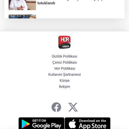
tutuklandı
Hür Ağbaba soruşturmasında MASAK para
hareketlerini inceledi
Bakan Gürlek: Kanunda şehitleri incitecek
düzenleme yok
Gizlilik Politikası
Çerez Politikası
Derin taarruz, yüksek hassasiyet! Bayraktar
Veri Politikası
AKINCI TİHA TOLUN P ile vurdu
Kullanım Şartnamesi
Künye
İletişim
Bakan Yumaklı duyurdu! Çiftçilere ödemeler
bugün yapılıyor