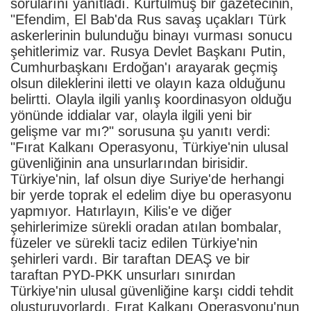
sorularını yanıtladı. Kurtulmuş bir gazetecinin,
"Efendim, El Bab'da Rus savaş uçakları Türk
askerlerinin bulunduğu binayı vurması sonucu
şehitlerimiz var. Rusya Devlet Başkanı Putin,
Cumhurbaşkanı Erdoğan'ı arayarak geçmiş
olsun dileklerini iletti ve olayın kaza olduğunu
belirtti. Olayla ilgili yanlış koordinasyon olduğu
yönünde iddialar var, olayla ilgili yeni bir
gelişme var mı?" sorusuna şu yanıtı verdi:
"Fırat Kalkanı Operasyonu, Türkiye'nin ulusal
güvenliğinin ana unsurlarından birisidir.
Türkiye'nin, laf olsun diye Suriye'de herhangi
bir yerde toprak el edelim diye bu operasyonu
yapmıyor. Hatırlayın, Kilis'e ve diğer
şehirlerimize sürekli oradan atılan bombalar,
füzeler ve sürekli taciz edilen Türkiye'nin
şehirleri vardı. Bir taraftan DEAŞ ve bir
taraftan PYD-PKK unsurları sınırdan
Türkiye'nin ulusal güvenliğine karşı ciddi tehdit
oluşturuyorlardı. Fırat Kalkanı Operasyonu'nun