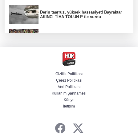
Derin taarruz, yüksek hassasiyet! Bayraktar
AKINCI TİHA TOLUN P ile vurdu
Beşiktaş 10 kişiyle Hradec Kralove'yi
deplasmanda yendi
Bölgesel güvenlik için kritik adım! Mekke
Savunma Anlaşması imzalandı
Gizlilik Politikası
Çerez Politikası
Venezuela'da iktidar partisi ile muhalefet
Veri Politikası
mutabık kaldı
Kullanım Şartnamesi
Künye
İletişim
BM'nin teklifine Türk tarafından kabul,
Rumlardan ret