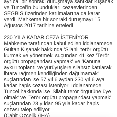
ayrıca, bir sonraki duruşmaya sanıklar Kışanak
ve Tuncel'in bulundukları cezaevlerinden
SEGBİS üzerinden katılmalarına da karar
verdi. Mahkeme bir sonraki duruşmayı 15
Ağustos 2017 tarihine erteledi.
230 YILA KADAR CEZA İSTENİYOR
Mahkeme tarafından kabul edilen iddianamede
Gültan Kışanak hakkında 'Silahlı terör örgütü
kurmak ve yönetmek' suçundan 41 kez 'Terör
örgütü propagandası yapmak' ve 'Kanuna
aykırı toplantı ve yürüyüşlere silahsız katılarak
ihtara rağmen kendiliğinden dağılmamak'
suçlarından ise 57 yıl 6 aydan 230 yıl 6 aya
kadar hapis cezası isteniyor. İddianamede
Tuncel hakkında ise 'Silahlı terör örgütüne üye
olmak' ve 'Terör örgütü propagandası yapmak'
suçlarından 23 yıldan 95 yıla kadar hapis
cezası talep ediliyor.
(Cahit Özçelik /İHA)