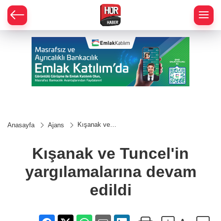
Kışanak ve
Anasayfa
Ajans
Tuncel'in
yargılamalarına
devam edildi
Kışanak ve Tuncel'in
yargılamalarına devam
edildi