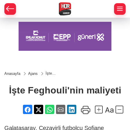
İşte
Anasayfa
Ajans
Feghouli'nin
maliyeti
İşte Feghouli'nin maliyeti
Galatasaray, Cezayirli futbolcu Sofiane