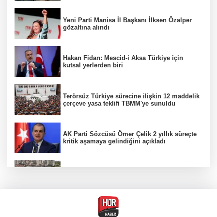
Yeni Parti Manisa İl Başkanı İlksen Özalper
gözaltına alındı
Hakan Fidan: Mescid-i Aksa Türkiye için
kutsal yerlerden biri
Terörsüz Türkiye sürecine ilişkin 12 maddelik
çerçeve yasa teklifi TBMM'ye sunuldu
AK Parti Sözcüsü Ömer Çelik 2 yıllık süreçte
kritik aşamaya gelindiğini açıkladı
Etimesgut soruşturmasında adli incelemeye
ilişkin yeni detay
Firari olarak aranıyordu! Menderes Belediye