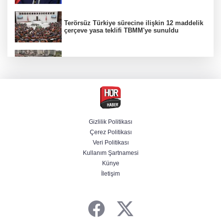
Terörsüz Türkiye sürecine ilişkin 12 maddelik
çerçeve yasa teklifi TBMM'ye sunuldu
Etimesgut soruşturmasında adli incelemeye
ilişkin yeni detay
CHP'li belediye başkanın yazışmaları rüşvet
ağını ortaya koydu
Gizlilik Politikası
Çerez Politikası
Serdal Adalı'dan Salah açıklaması!
Veri Politikası
''Transferini biz istemedik''
Kullanım Şartnamesi
Künye
İletişim
"Muhalif maskesi" altındaki 11 sosyal medya
hesabına erişim engeli