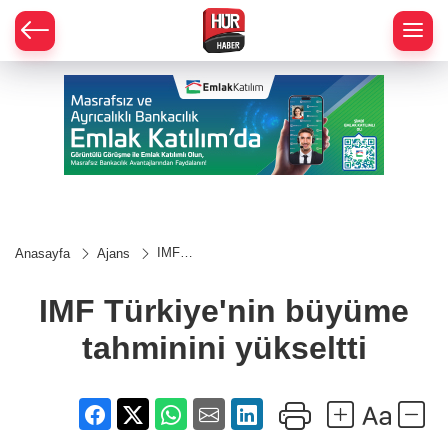
IMF
Anasayfa
Ajans
Türkiye'nin
büyüme
tahminini
IMF Türkiye'nin büyüme
yükseltti
tahminini yükseltti