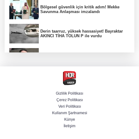
Bölgesel güvenlik için kritik adım! Mekke
Savunma Anlaşması imzalandı
Derin taarruz, yüksek hassasiyet! Bayraktar
AKINCI TİHA TOLUN P ile vurdu
Bakan Gürlek: Kanunda şehitleri incitecek
düzenleme yok
Menderes Belediye Başkanı İlkay Çiçek
tutuklandı
Gizlilik Politikası
Çerez Politikası
Hür Ağbaba soruşturmasında MASAK para
Veri Politikası
hareketlerini inceledi
Kullanım Şartnamesi
Künye
İletişim
Venezuela'da iktidar partisi ile muhalefet
mutabık kaldı