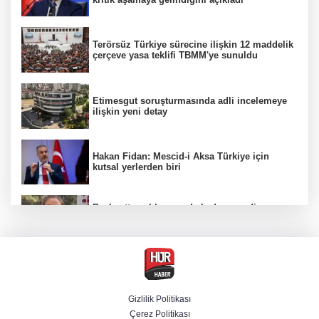
Terörsüz Türkiye sürecine ilişkin 12 maddelik
çerçeve yasa teklifi TBMM'ye sunuldu
Etimesgut soruşturmasında adli incelemeye
ilişkin yeni detay
Hakan Fidan: Mescid-i Aksa Türkiye için
kutsal yerlerden biri
Başkentte yol kenarında kadın cesedi
bulunmasına ilişkin 6 şüpheli gözaltına
alındı
CHP'li belediye başkanın yazışmaları rüşvet
ağını ortaya koydu
Gizlilik Politikası
Çerez Politikası