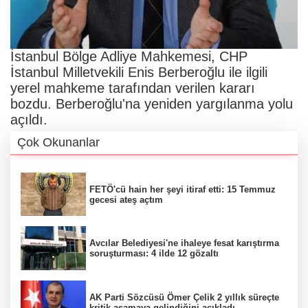
İstanbul Bölge Adliye Mahkemesi, CHP
İstanbul Milletvekili Enis Berberoğlu ile ilgili
yerel mahkeme tarafından verilen kararı
bozdu. Berberoğlu'na yeniden yargılanma yolu
açıldı.
Çok Okunanlar
FETÖ'cü hain her şeyi itiraf etti: 15 Temmuz
gecesi ateş açtım
Avcılar Belediyesi'ne ihaleye fesat karıştırma
soruşturması: 4 ilde 12 gözaltı
AK Parti Sözcüsü Ömer Çelik 2 yıllık süreçte
kritik aşamaya gelindiğini açıkladı