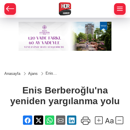
Enis
Anasayfa
Ajans
Berberoğlu'na
yeniden
yargılanma
Enis Berberoğlu'na
yolu
yeniden yargılanma yolu