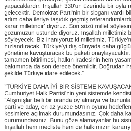
yapacaklardır. İnşallah 330'un üzerinde bir oyl
gelecektir. Demokrat Parti'nin bir sloganı vardı bil
adım daha ileriye taşıdık geçmiş referandumlarda '
karar milletindir' diyoruz. Son sözü millet söylesi
gözümüzün üstünde diyoruz. İnşallah milletimiz 
söyleyecek. Biz inanıyoruz ki milletimiz, Türkiy
hızlandıracak, Türkiye'yi dış dünyada daha güçlü b
yönetime kavuşturacak bu paketi onaylayacaktır.
tamamen bitirilmesi, halkın iradesinin hem yasa
bakımında da son derece önemlidir. Doğrudan hal
şekilde Türkiye idare edilecek."
"TÜRKİYE DAHA İYİ BİR SİSTEME KAVUŞACA
Cumhuriyet Halk Partisi'nin yeni sistemde kendi
"Alışmışlar belli bir oranda oy almaya ve bununla
parti ve aday, en az yüzde 50'nin oyunu hedefle
kesimlere açılmak durumundasınız. Çok daha kaps
durumundasınız. Bunu göze alamayanlar bu siste
İnşallah hem mecliste hem de halkımızın kararıyl