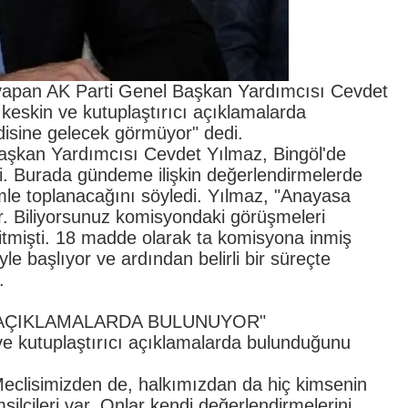
a yapan AK Parti Genel Başkan Yardımcısı Cevdet
k keskin ve kutuplaştırıcı açıklamalarda
isine gelecek görmüyor" dedi.
şkan Yardımcısı Cevdet Yılmaz, Bingöl'de
ldi. Burada gündeme ilişkin değerlendirmelerde
mle toplanacağını söyledi. Yılmaz, "Anayasa
or. Biliyorsunuz komisyondaki görüşmeleri
tmişti. 18 madde olarak ta komisyona inmiş
le başlıyor ve ardından belirli bir süreçte
.
 AÇIKLAMALARDA BULUNUYOR"
n ve kutuplaştırıcı açıklamalarda bulunduğunu
Meclisimizden de, halkımızdan da hiç kimsenin
lcileri var. Onlar kendi değerlendirmelerini