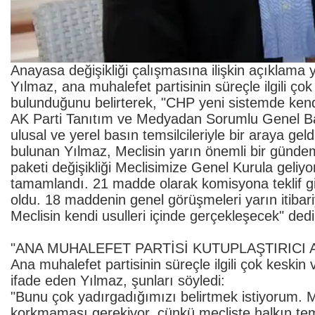
Anayasa değişikliği çalışmasına ilişkin açıklam
Yılmaz, ana muhalefet partisinin süreçle ilgili ço
bulunduğunu belirterek, "CHP yeni sistemde kend
AK Parti Tanıtım ve Medyadan Sorumlu Genel Ba
ulusal ve yerel basın temsilcileriyle bir araya ge
bulunan Yılmaz, Meclisin yarın önemli bir günde
paketi değişikliği Meclisimize Genel Kurula geliy
tamamlandı. 21 madde olarak komisyona teklif gi
oldu. 18 maddenin genel görüşmeleri yarın itibariy
Meclisin kendi usulleri içinde gerçekleşecek" dedi
"ANA MUHALEFET PARTİSİ KUTUPLAŞTIRICI
Ana muhalefet partisinin süreçle ilgili çok keski
ifade eden Yılmaz, şunları söyledi:
"Bunu çok yadırgadığımızı belirtmek istiyorum. 
korkmaması gerekiyor, çünkü mecliste halkın temsi