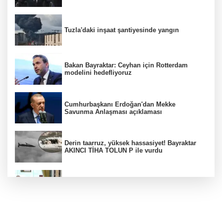
Tuzla'daki inşaat şantiyesinde yangın
Bakan Bayraktar: Ceyhan için Rotterdam
modelini hedefliyoruz
Cumhurbaşkanı Erdoğan'dan Mekke
Savunma Anlaşması açıklaması
Derin taarruz, yüksek hassasiyet! Bayraktar
AKINCI TİHA TOLUN P ile vurdu
Bölgesel güvenlik için kritik adım! Mekke
Savunma Anlaşması imzalandı
Ankara'da "değnekçilik" operasyonu: 10