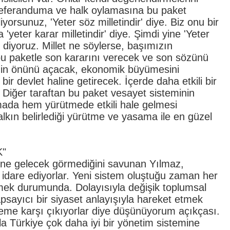
a referanduma ve halk oylamasına bu paket
iyorsunuz, 'Yeter söz milletindir' diye. Biz onu bir
yeter karar milletindir' diye. Şimdi yine 'Yeter
n diyoruz. Millet ne söylerse, başımızın
bu paketle son kararını verecek ve son sözünü
e'nin önünü açacak, ekonomik büyümesini
ir devlet haline getirecek. İçerde daha etkili bir
 Diğer taraftan bu paket vesayet sisteminin
mada hem yürütmede etkili hale gelmesi
kın belirlediği yürütme ve yasama ile en güzel
K"
sine gelecek görmediğini savunan Yılmaz,
 idare ediyorlar. Yeni sistem oluştuğu zaman her
mek durumunda. Dolayısıyla değişik toplumsal
ayıcı bir siyaset anlayışıyla hareket etmek
me karşı çıkıyorlar diye düşünüyorum açıkçası.
a Türkiye çok daha iyi bir yönetim sistemine