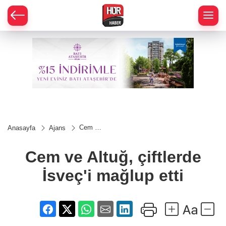
Cem ve
Anasayfa
Ajans
Altuğ,
çiftlerde
İsveç'i
Cem ve Altuğ, çiftlerde
mağlup
etti
İsveç'i mağlup etti