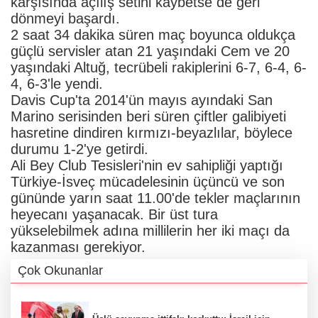
karşısında açılış setini kaybetse de geri
dönmeyi başardı.
2 saat 34 dakika süren maç boyunca oldukça
güçlü servisler atan 21 yaşındaki Cem ve 20
yaşındaki Altuğ, tecrübeli rakiplerini 6-7, 6-4, 6-
4, 6-3'le yendi.
Davis Cup'ta 2014'ün mayıs ayındaki San
Marino serisinden beri süren çiftler galibiyeti
hasretine dindiren kırmızı-beyazlılar, böylece
durumu 1-2'ye getirdi.
Ali Bey Club Tesisleri'nin ev sahipliği yaptığı
Türkiye-İsveç mücadelesinin üçüncü ve son
gününde yarın saat 11.00'de tekler maçlarının
heyecanı yaşanacak. Bir üst tura
yükselebilmek adına millilerin her iki maçı da
kazanması gerekiyor.
Çok Okunanlar