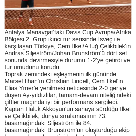
Antalya Manavgat'taki Davis Cup Avrupa/Afrika
Bölgesi 2. Grup ikinci tur serisinde İsveç ile
karşılaşan Türkiye, Cem İlkel/Altuğ Çelikbilek'in
Andras Siljeström/Johan Brunström'ü dört set
sonunda devirmesiyle durumu 1-2'ye getirdi ve
tur umudunu korudu.
Toprak zemindeki eşleşmenin ilk gününde
Marsel İlhan'ın Christian Lindell, Cem İlkel'in
Elias Ymer'e yenilmesi neticesinde 2-0 geriye
düşen Ay-yıldızlılar, tamam-devam niteliğindeki
çiftler maçında iyi bir performans sergiledi.
Kaptan Haluk Akkoyun'un sahaya sürdüğü İlkel
ve Çelikbilek, dünya sıralamasının 73.
basamağındaki Siljeström ile 84.
basamağındaki Brunström'ün oluşturduğu ekip