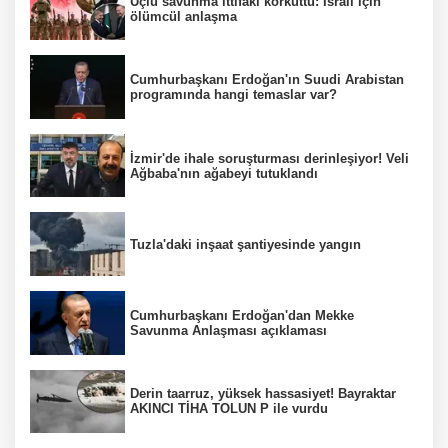
Üçlü savunma ittifakı korkuttu: İsrail için
ölümcül anlaşma
Cumhurbaşkanı Erdoğan'ın Suudi Arabistan
programında hangi temaslar var?
İzmir'de ihale soruşturması derinleşiyor! Veli
Ağbaba'nın ağabeyi tutuklandı
Tuzla'daki inşaat şantiyesinde yangın
Cumhurbaşkanı Erdoğan'dan Mekke
Savunma Anlaşması açıklaması
Derin taarruz, yüksek hassasiyet! Bayraktar
AKINCI TİHA TOLUN P ile vurdu