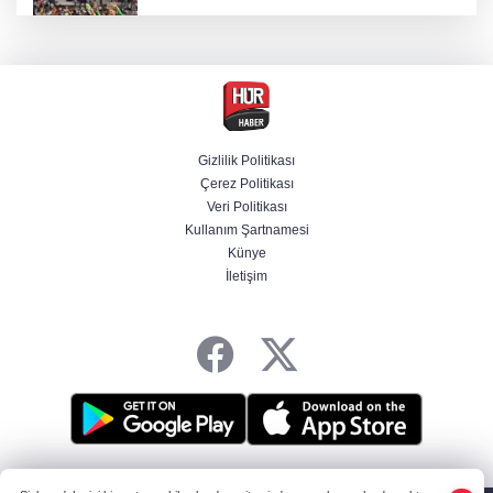
Beşiktaş 10 kişiyle Hradec Kralove'yi
deplasmanda yendi
Bölgesel güvenlik için kritik adım! Mekke
Savunma Anlaşması imzalandı
Gizlilik Politikası
Çerez Politikası
Venezuela'da iktidar partisi ile muhalefet
Veri Politikası
mutabık kaldı
Kullanım Şartnamesi
Künye
İletişim
BM'nin teklifine Türk tarafından kabul,
Rumlardan ret
HABER YAZILIMI
ve TURKTICARET.NET projesidir Copyright© 2006-2026