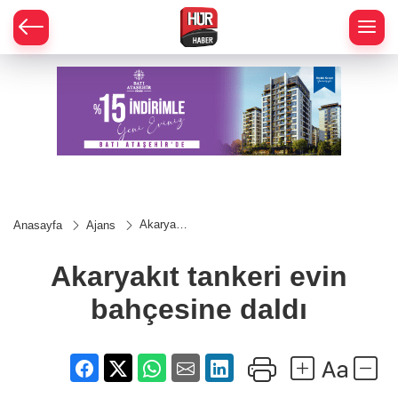
Akaryakıt
Anasayfa
Ajans
tankeri
evin
bahçesine
Akaryakıt tankeri evin
daldı
bahçesine daldı