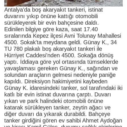
Antalya'da boş akaryakıt tankeri, istinat
duvarını yıkıp önüne kattığı otomobili
sürükleyerek bir evin bahçesine daldı.
Edinilen bilgiye göre kaza, saat 17.40
sıralarında Kepez ilçesi Avni Tolunay Mahallesi
4500. Sokak'ta meydana geldi. Günay K., 34
TU 780 plakalı boş akaryakıt tankeri ile
Hürriyet Caddesi'nden 4500. Sokağa dönüş
yaptı. İddiaya göre yol ortasında tümseklerde
yavaşlaması gereken Günay K., sağından ve
solundan araçların gelmesi nedeniyle paniğe
kapıldı. Direksiyon hakimiyetini kaybeden
Günay K. idaresindeki tanker, sol tarafındaki iki
katlı bir evin istinat duvarına çarptı. Duvarı
yıkan ve park halindeki otomobili önüne
katarak sürükleyen tanker, zeytin ağacı ve
diğer duvarı da yıkarak durabildi. Bahçeye
tanker girdiğini gören ev sahibi Ahmet Aydoğan
ve kiracı Kamil Güleç, durumu sağlık ekiplerine