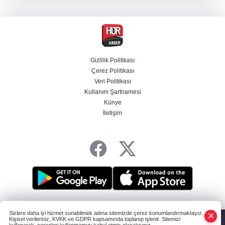
mutabık kaldı
Trump imzaladı! Doğumla vatandaşlığa
kısıtlamalar genişletildi
Gizlilik Politikası
Çerez Politikası
BM'nin teklifine Türk tarafından kabul,
Veri Politikası
Rumlardan ret
Kullanım Şartnamesi
Künye
İletişim
Ankara'da "değnekçilik" operasyonu: 10
gözaltı
HABER YAZILIMI
ve TURKTICARET.NET projesidir Copyright© 2006-2026
Sizlere daha iyi hizmet sunabilmek adına sitemizde çerez konumlandırmaktayız.
Tüm hakları saklıdır.
Kişisel verileriniz, KVKK ve GDPR kapsamında toplanıp işlenir. Sitemizi