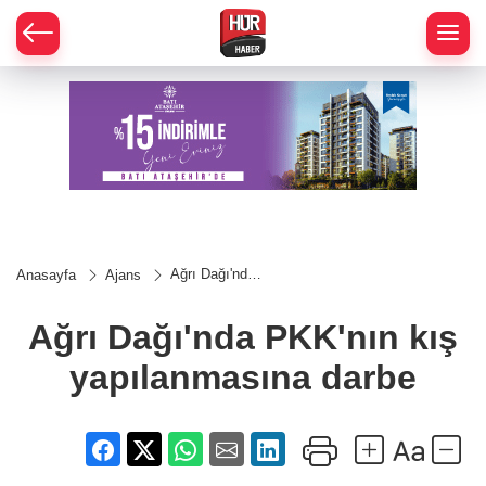
Ağrı Dağı'nda
Anasayfa
Ajans
PKK'nın kış
yapılanmasına
darbe
Ağrı Dağı'nda PKK'nın kış
yapılanmasına darbe