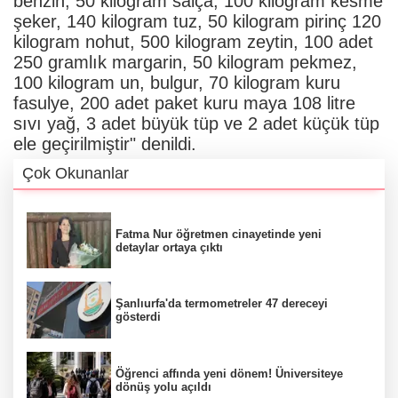
benzin, 50 kilogram salça, 100 kilogram kesme
şeker, 140 kilogram tuz, 50 kilogram pirinç 120
kilogram nohut, 500 kilogram zeytin, 100 adet
250 gramlık margarin, 50 kilogram pekmez,
100 kilogram un, bulgur, 70 kilogram kuru
fasulye, 200 adet paket kuru maya 108 litre
sıvı yağ, 3 adet büyük tüp ve 2 adet küçük tüp
ele geçirilmiştir" denildi.
Çok Okunanlar
Fatma Nur öğretmen cinayetinde yeni
detaylar ortaya çıktı
Şanlıurfa'da termometreler 47 dereceyi
gösterdi
Öğrenci affında yeni dönem! Üniversiteye
dönüş yolu açıldı