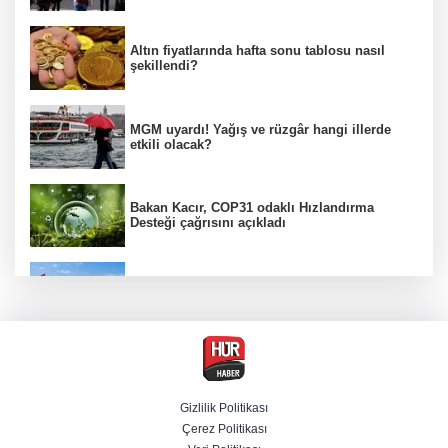
Altın fiyatlarında hafta sonu tablosu nasıl
şekillendi?
MGM uyardı! Yağış ve rüzgâr hangi illerde
etkili olacak?
Bakan Kacır, COP31 odaklı Hızlandırma
Desteği çağrısını açıkladı
Kıyı alanlarının işletilmesinde yeni yetki
dönemi
BAE, İran'ın Hürmüz Boğazı'nda bir gemisini
füzeyle hedef aldığını duyurdu
Gizlilik Politikası
Çerez Politikası
Benzine ikinci zam yolda, pompa fiyatı