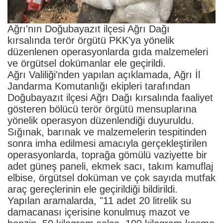
Ağrı'nın Doğubayazıt ilçesi Ağrı Dağı
kırsalında terör örgütü PKK'ya yönelik
düzenlenen operasyonlarda gıda malzemeleri
ve örgütsel dokümanlar ele geçirildi.
Ağrı Valiliği'nden yapılan açıklamada, Ağrı İl
Jandarma Komutanlığı ekipleri tarafından
Doğubayazıt ilçesi Ağrı Dağı kırsalında faaliyet
gösteren bölücü terör örgütü mensuplarına
yönelik operasyon düzenlendiği duyuruldu.
Sığınak, barınak ve malzemelerin tespitinden
sonra imha edilmesi amacıyla gerçekleştirilen
operasyonlarda, toprağa gömülü vaziyette bir
adet güneş paneli, ekmek sacı, takım kamuflaj
elbise, örgütsel doküman ve çok sayıda mutfak
araç gereçlerinin ele geçirildiği bildirildi.
Yapılan aramalarda, "11 adet 20 litrelik su
damacanası içerisine konulmuş mazot ve