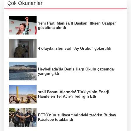
Çok Okunanlar
Yeni Parti Manisa İl Başkanı İlksen Özalper
gözaltına alındı
4 olayda izleri var! ''Ay Grubu'' çökertildi
Heybeliada'da Deniz Harp Okulu çatısında
yangın çıktı
srail Basını Alarmda! Türkiye'nin Enerji
Hamleleri Tel Aviv'i Tedirgin Etti
FETÖ'nün suikast timindeki terörist Burkay
Karatepe tutuklandı