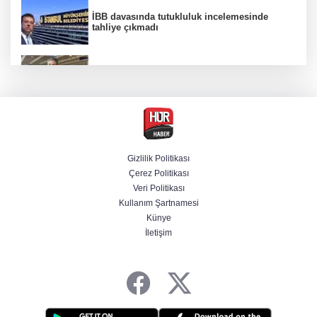
İBB davasında tutukluluk incelemesinde
tahliye çıkmadı
Dünya devinde üst düzey görev değişimi!
Türk isim başkan yardımcısı oldu
MGK toplanıyor: Ana gündem Terörsüz
Türkiye
Gizlilik Politikası
Çerez Politikası
MGK toplantısı sona erdi, 8 maddelik bildiri
Veri Politikası
yayımlandı
Kullanım Şartnamesi
Künye
İletişim
Şehit aileleri ve gazilerin haklarına ilişkin
kanun teklifi, TBMM Milli Savunma
Komisyonunda kabul edildi