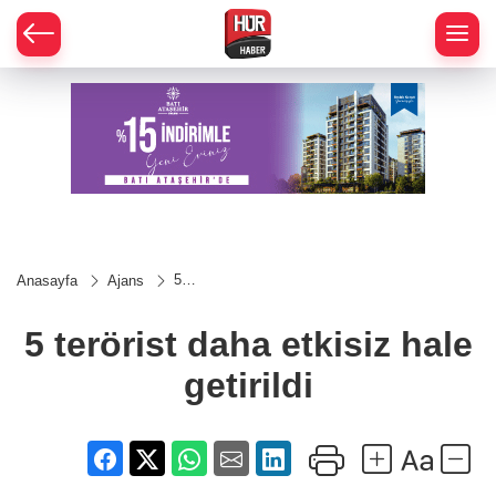
5
Anasayfa
Ajans
terörist
daha
etkisiz
5 terörist daha etkisiz hale
hale
getirildi
getirildi