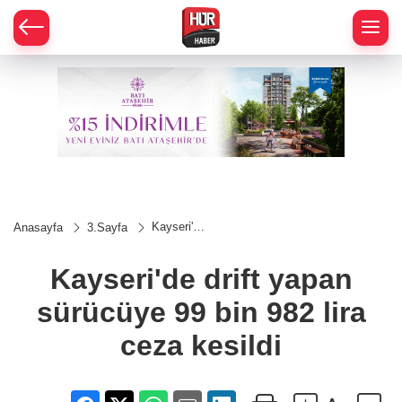
Kayseri'de
Anasayfa
3.Sayfa
drift
yapan
sürücüye
Kayseri'de drift yapan
99 bin 982
lira ceza
sürücüye 99 bin 982 lira
kesildi
ceza kesildi