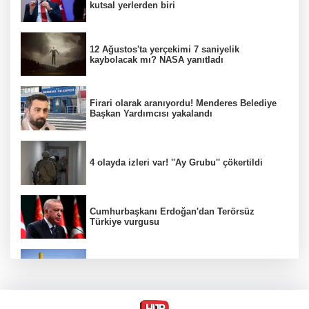
kutsal yerlerden biri
12 Ağustos'ta yerçekimi 7 saniyelik
kaybolacak mı? NASA yanıtladı
Firari olarak aranıyordu! Menderes Belediye
Başkan Yardımcısı yakalandı
4 olayda izleri var! ''Ay Grubu'' çökertildi
Cumhurbaşkanı Erdoğan'dan Terörsüz
Türkiye vurgusu
srail Basını Alarmda! Türkiye'nin Enerji
Hamleleri Tel Aviv'i Tedirgin Etti