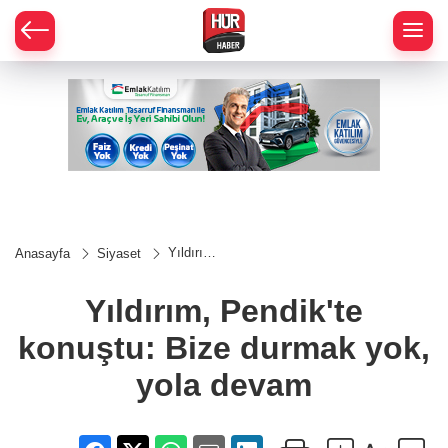
Yıldırım,
Anasayfa
Siyaset
Pendik'te
konuştu:
Bize
Yıldırım, Pendik'te
durmak
yok, yola
konuştu: Bize durmak yok,
devam
yola devam