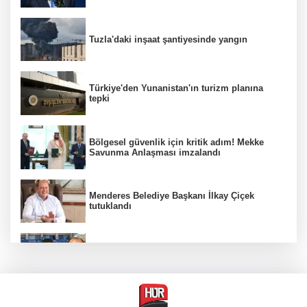
Tuzla'daki inşaat şantiyesinde yangın
Türkiye'den Yunanistan'ın turizm planına
tepki
Bölgesel güvenlik için kritik adım! Mekke
Savunma Anlaşması imzalandı
Menderes Belediye Başkanı İlkay Çiçek
tutuklandı
Hür Ağbaba soruşturmasında MASAK para
hareketlerini inceledi
Bakan Gürlek: Kanunda şehitleri incitecek